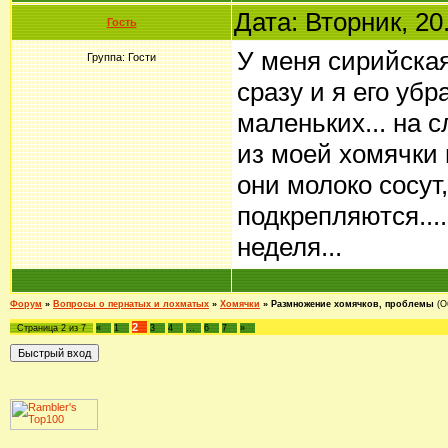
Дата: Вторник, 20
Гость
У меня сирийская
Группа: Гости
сразу и я его уб
маленьких... на 
из моей хомячки 
они молоко сосут,
подкрепляются...
неделя...
Форум
»
Вопросы о пернатых и лохматых
»
Хомячки
»
Размножение хомячков, проблемы
(О
2
Страница
2
из
7
«
1
3
4
…
6
7
»