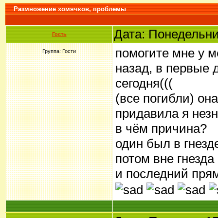
Размножение хомячков, проблемы
Дата: Понедельни
Гость
помогите мне у м
Группа: Гости
назад, в первые 
сегодня(((
(все погибли) он
придавила я нез
в чём причина?
один был в гнезд
потом вне гнезда
и последний прям