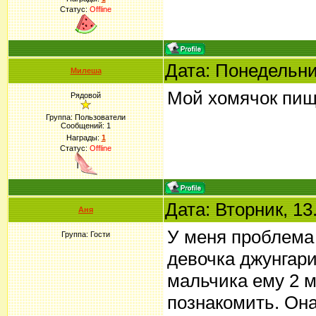
Статус:
Offline
Дата: Понедельни
Милеша
Мой хомячок пищи
Рядовой
Группа: Пользователи
Сообщений:
1
Награды:
1
Статус:
Offline
Дата: Вторник, 13
Аня
У меня проблема 
Группа: Гости
девочка джунгарик
мальчика ему 2 м
познакомить. Она