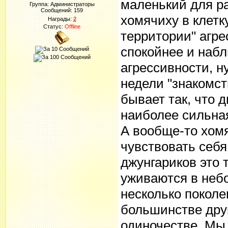
маленький для р
Группа: Администраторы
Сообщений:
159
хомячиху в клетку
Награды:
2
Статус:
Offline
территории" агре
спокойнее и наб
агрессивности, н
недели "знакомств
бывает так, что 
наиболее сильная
А вообще-то хомя
чувствовать себя
джунгариков это 
уживаются в небо
несколько поколе
большинстве дру
одиночестве. Мы 