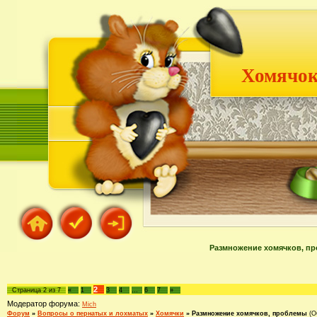
Хомячок
Размножение хомячков, про
2
Страница
2
из
7
«
1
3
4
…
6
7
»
Модератор форума:
Mich
Форум
»
Вопросы о пернатых и лохматых
»
Хомячки
»
Размножение хомячков, проблемы
(О