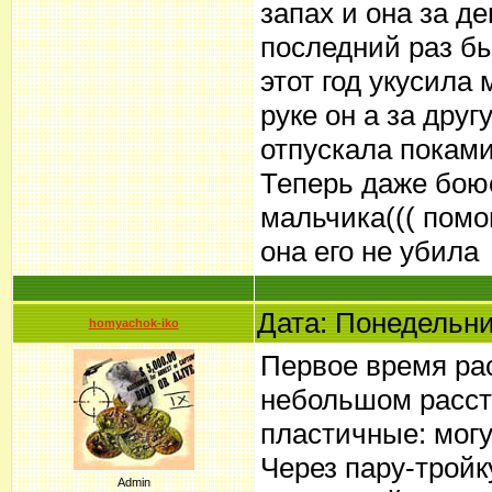
запах и она за д
последний раз б
этот год укусила 
руке он а за друг
отпускала поками
Теперь даже боюс
мальчика((( помо
она его не убила
Дата: Понедельни
homyachok-iko
Первое время рас
небольшом рассто
пластичные: могут
Через пару-тройк
Admin