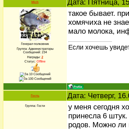
Дата: Пятница, 15
Mich
такое бывает. пр
хомячиха не знае
мало молока, инф
Генерал-полковник
Если хочешь увидет
Группа: Администраторы
Сообщений:
234
Награды:
2
Статус:
Offline
Дата: Четверг, 16
Гость
у меня сегодня х
Группа: Гости
принесла 6 штук.
родов. Можно ли