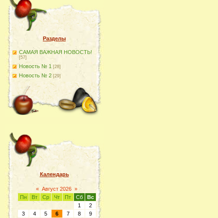
Разделы
САМАЯ ВАЖНАЯ НОВОСТЬ!
[57]
Новость № 1
[28]
Новость № 2
[29]
Календарь
«
Август 2026
»
Пн
Вт
Ср
Чт
Пт
Сб
Вс
1
2
3
4
5
6
7
8
9