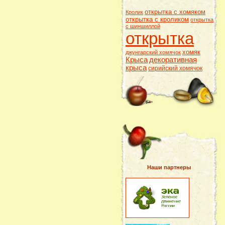
открытка с хомяком
Кролик
открытка с кроликом
открытка
с шиншиллой
открытка
хомяк
джунгарский хомячок
Крыса
декоративная
крыса
сирийский хомячок
Наши партнеры