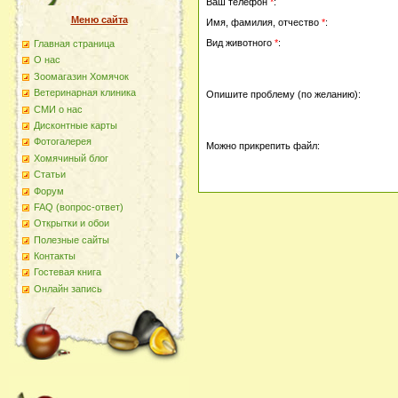
Ваш телефон
*
:
Меню сайта
Имя, фамилия, отчество
*
:
Вид животного
*
:
Главная страница
О наc
Зоомагазин Хомячок
Ветеринарная клиника
Опишите проблему (по желанию):
СМИ о нас
Дисконтные карты
Фотогалерея
Можно прикрепить файл:
Хомячиный блог
Статьи
Форум
FAQ (вопрос-ответ)
Открытки и обои
Полезные сайты
Контакты
Гостевая книга
Онлайн запись