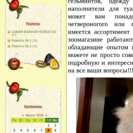
гельминтов, одежду
наполнители для туа
может вам понад
четвероногого или
Разделы
имеется ассортимент 
САМАЯ ВАЖНАЯ НОВОСТЬ!
[57]
зоомагазине работаю
Новость № 1
[28]
обладающие опытом 
Новость № 2
[29]
можете не просто сов
подробную и интересн
на все ваши вопросы!!
Календарь
«
Август 2026
»
Пн
Вт
Ср
Чт
Пт
Сб
Вс
1
2
3
4
5
6
7
8
9