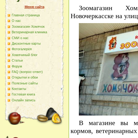
Зоомагазин Хо
Меню сайта
Новочеркасске на улиц
Главная страница
О наc
Зоомагазин Хомячок
Ветеринарная клиника
СМИ о нас
Дисконтные карты
Фотогалерея
Хомячиный блог
Статьи
Форум
FAQ (вопрос-ответ)
Открытки и обои
Полезные сайты
Контакты
Гостевая книга
Онлайн запись
В магазине вы м
кормов, ветеринарных