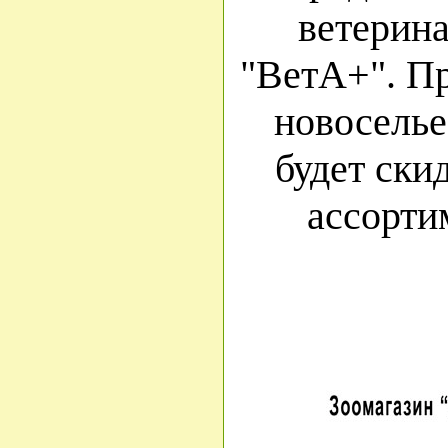
ветерин
"ВетА+". Пр
новоселье
будет ски
ассорти