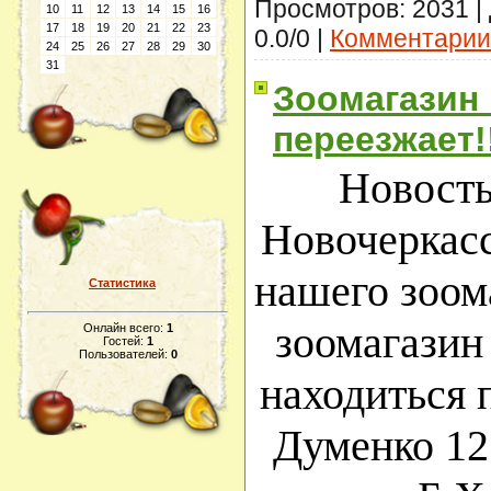
Просмотров: 2031 |
10
11
12
13
14
15
16
17
18
19
20
21
22
23
0.0/0 |
Комментарии 
24
25
26
27
28
29
30
31
Зоомагазин
переезжает!
Новость
Новочеркасс
нашего зоом
Статистика
зоомагазин
Онлайн всего:
1
Гостей:
1
Пользователей:
0
находиться 
Думенко 12