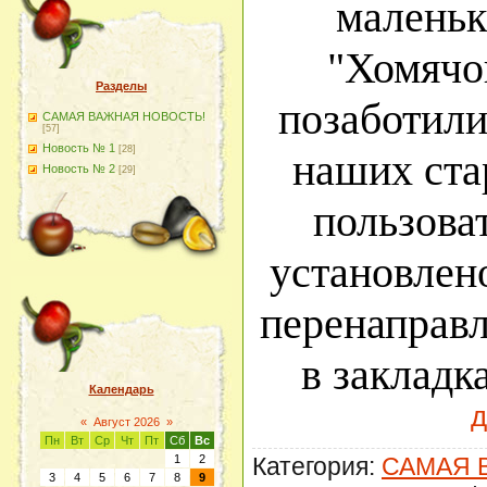
малень
"Хомячо
Разделы
позаботили
САМАЯ ВАЖНАЯ НОВОСТЬ!
[57]
Новость № 1
[28]
наших ста
Новость № 2
[29]
пользоват
установлен
перенаправл
в закладк
Календарь
д
«
Август 2026
»
Пн
Вт
Ср
Чт
Пт
Сб
Вс
Категория:
САМАЯ 
1
2
3
4
5
6
7
8
9