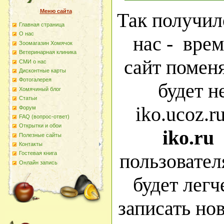
Меню сайта
Т
ак
получило
Главная страница
О наc
нас - вре
Зоомагазин Хомячок
Ветеринарная клиника
сайт поменя
СМИ о нас
Дисконтные карты
Фотогалерея
будет н
Хомячиный блог
Статьи
iko.ucoz.r
Форум
FAQ (вопрос-ответ)
Открытки и обои
iko.ru
Полезные сайты
Контакты
пользовател
Гостевая книга
Онлайн запись
будет легч
записать но