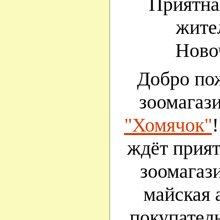
Приятна
жите
Ново
Добро по
зоомагаз
"Хомячок"
!
ждёт прия
зоомагаз
майская 
покупател