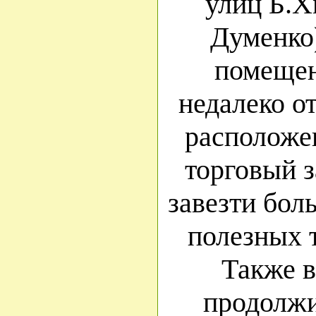
улиц Б.Х
Думенко
помещен
недалеко о
расположе
торговый 
завезти бол
полезных т
Также в
продолжи