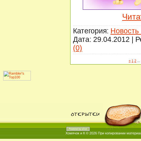
Чита
Категория:
Новость
Дата:
29.04.2012
| Р
(0)
«
1
2
...
Хомячок и К © 2026
При копировании материал