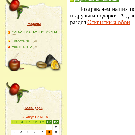
Поздравляем наших по
и друзьям подарки. А для
раздел
Открытки и обои
Разделы
САМАЯ ВАЖНАЯ НОВОСТЬ!
[57]
Новость № 1
[28]
Новость № 2
[29]
Календарь
«
Август 2026
»
Пн
Вт
Ср
Чт
Пт
Сб
Вс
1
2
3
4
5
6
7
8
9