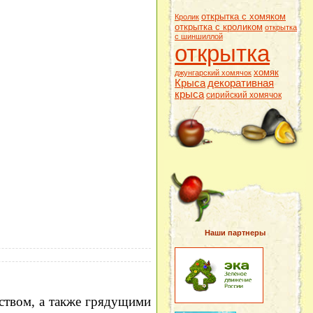
открытка с хомяком
Кролик
открытка с кроликом
открытка
с шиншиллой
открытка
хомяк
джунгарский хомячок
Крыса
декоративная
крыса
сирийский хомячок
Наши партнеры
ством, а также грядущими