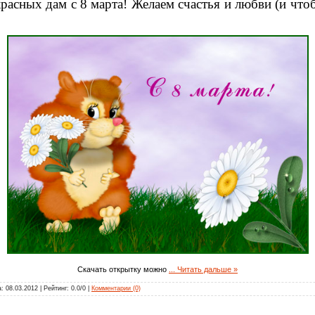
расных дам с 8 марта! Желаем счастья и любви (и чт
Скачать открытку можно
...
Читать дальше »
а:
08.03.2012
| Рейтинг: 0.0/0 |
Комментарии (0)