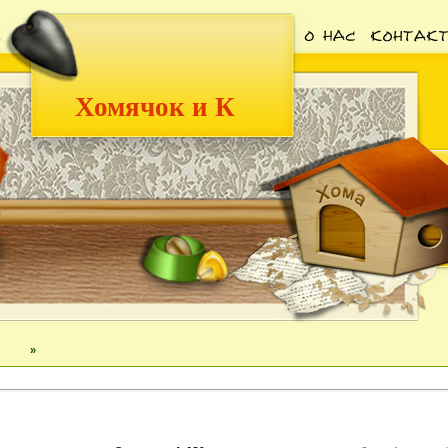
Хомячок и К
»