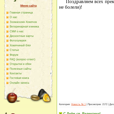
Поздравляем всех прек
Меню сайта
не болели)!
Главная страница
О наc
Зоомагазин Хомячок
Ветеринарная клиника
СМИ о нас
Дисконтные карты
Фотогалерея
Хомячиный блог
Статьи
Форум
FAQ (вопрос-ответ)
Открытки и обои
Полезные сайты
Контакты
Гостевая книга
Онлайн запись
Категория:
Новость № 1
| Просмотров: 2172 | Дат
С Днём св. Валентина!