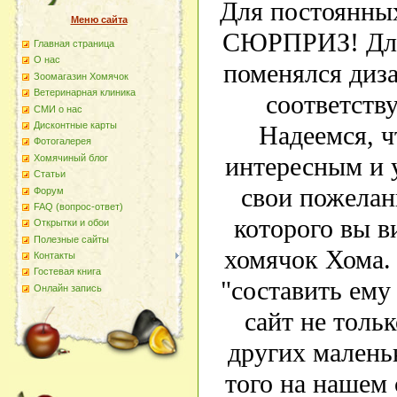
Для постоянных
Меню сайта
СЮРПРИЗ! Для 
Главная страница
О наc
поменялся диза
Зоомагазин Хомячок
Ветеринарная клиника
соответству
СМИ о нас
Дисконтные карты
Надеемся, ч
Фотогалерея
интересным и 
Хомячиный блог
Статьи
свои пожелан
Форум
FAQ (вопрос-ответ)
которого вы в
Открытки и обои
Полезные сайты
хомячок Хома.
Контакты
Гостевая книга
"составить ему
Онлайн запись
сайт не тольк
других малень
того на нашем 