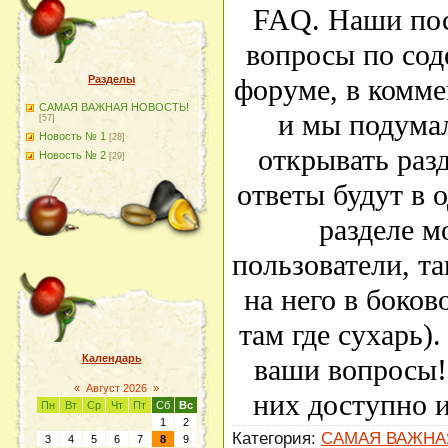
FAQ. Наши пос
вопросы по со
Разделы
форуме, в комме
САМАЯ ВАЖНАЯ НОВОСТЬ!
и мы подумал
[57]
Новость № 1
[28]
открывать разд
Новость № 2
[29]
ответы будут в 
разделе м
пользователи, та
на него в боко
там где сухарь)
Календарь
ваши вопросы!
«
Август 2026
»
них доступно 
Пн
Вт
Ср
Чт
Пт
Сб
Вс
1
2
Категория:
САМАЯ ВАЖНА
3
4
5
6
7
8
9