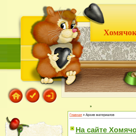
Хомячок
»
Главная
»
Архив материалов
На сайте Хомячо