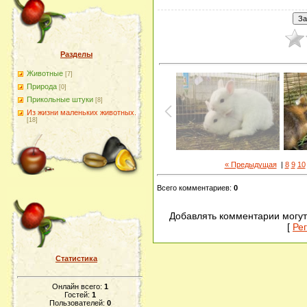
Разделы
Животные
[7]
Природа
[0]
Прикольные штуки
[8]
Из жизни маленьких животных.
[18]
« Предыдущая
|
8
9
10
Всего комментариев
:
0
Добавлять комментарии могут
[
Ре
Статистика
Онлайн всего:
1
Гостей:
1
Пользователей:
0