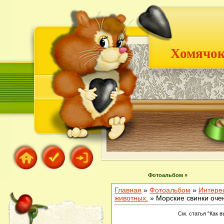
Хомячок
Фотоальбом »
Главная
»
Фотоальбом
»
Интере
животных.
» Морские свинки оче
См. статья "Как в