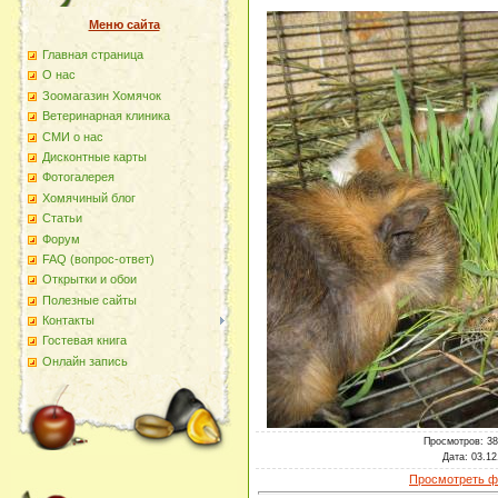
Меню сайта
Главная страница
О наc
Зоомагазин Хомячок
Ветеринарная клиника
СМИ о нас
Дисконтные карты
Фотогалерея
Хомячиный блог
Статьи
Форум
FAQ (вопрос-ответ)
Открытки и обои
Полезные сайты
Контакты
Гостевая книга
Онлайн запись
Просмотров
: 3
Дата
: 03.12
Просмотреть ф