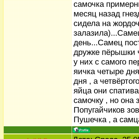
самочка примерны
месяц назад гнез
сидела на жордочк
залазила)...Самец
день...Самец пос
дружке пёрышки 
у них с самого пе
яичка четыре дня
дня , а четвёртог
яйца они спатива
самочку , но она 
Попугайчиков зов
Пушечка , а самц