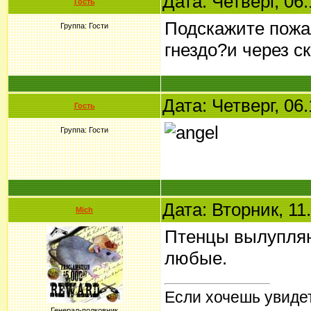
Дата: Четверг, 06
Гость
Подскажите пожал
Группа: Гости
гнездо?и через 
Дата: Четверг, 06
Гость
Группа: Гости
Дата: Вторник, 11
Mich
Птенцы вылупляю
любые.
Если хочешь увидет
Генерал-полковник