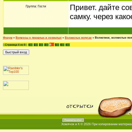
Привет. дайте со
Группа: Гости
самку. через как
Форум
»
Вопросы о пернатых и лохматых
»
Волнистые попугаи
»
Волнстики, волнистые попу
4
Страница
4
из
6
«
1
2
3
5
6
»
Хомячок и К © 2026
При копировании материал