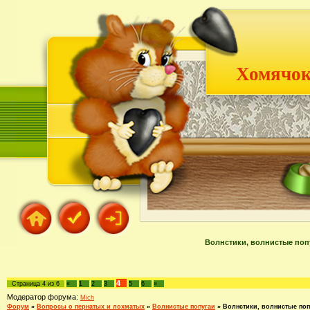
Хомячок
Волнстики, волнистые попуг
4
Страница
4
из
6
«
1
2
3
5
6
»
Модератор форума:
Mich
Форум
»
Вопросы о пернатых и лохматых
»
Волнистые попугаи
»
Волнстики, волнистые попу