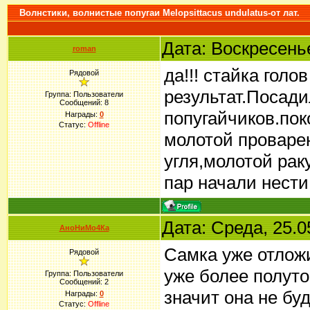
Волнстики, волнистые попугаи Melopsittacus undulatus-от лат.
Дата: Воскресенье
roman
да!!! стайка голо
Рядовой
результат.Посади
Группа: Пользователи
Сообщений:
8
попугайчиков.пок
Награды:
0
Статус:
Offline
молотой проваре
угля,молотой рак
пар начали нести
Дата: Среда, 25.0
АноНиМо4Ка
Самка уже отложи
Рядовой
уже более полутор
Группа: Пользователи
Сообщений:
2
значит она не бу
Награды:
0
Статус:
Offline