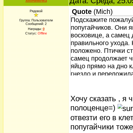
Дата: Среда, 25.0
АноНиМо4Ка
Quote
(
Mich
)
Рядовой
Подскажите пожалуйс
Группа: Пользователи
Сообщений:
2
попугайчиков. Они 
Награды:
0
Статус:
Offline
восковице, а самец 
правильного ухода.
положено. Птички с
самец продолжает чи
яйцо прямо на дно к
гнездо и переложила
выкатила его, а пос
убрала. Самка опять
очереди с самцом си
Хочу сказать , я
снова вешать гнезд
полоценце=)
не хотят чтобы я вм
отвезти его в кле
других хозяев.
попугайчики тоже 