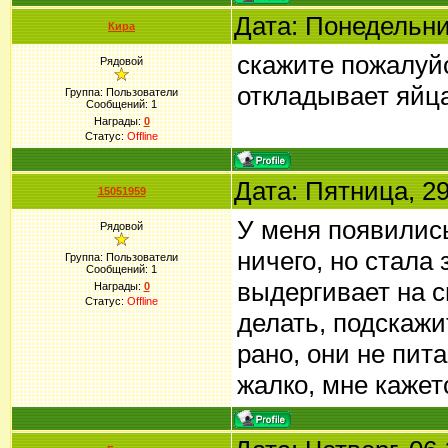
Дата: Понедельни
Кира
скажите пожалуйс
Рядовой
откладывает яйц
Группа: Пользователи
Сообщений:
1
Награды:
0
Статус:
Offline
Дата: Пятница, 29
15051959
У меня появились
Рядовой
ничего, но стала 
Группа: Пользователи
Сообщений:
1
выдергивает на с
Награды:
0
Статус:
Offline
делать, подскаж
рано, они не пит
жалко, мне кажетс