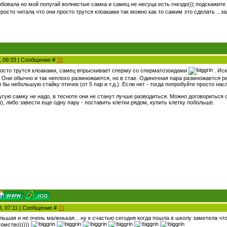
бовала но мой попугай волнистые самка и самец не несуца есть гнездо((( подскажите
росто читала что они просто трутся клоаками так можно как то самим это сделать ...
3, 09:33 | Сообщение #
70
росто трутся клоаками, самец впрыскивает сперму со сперматозоидами
. Иск
Они обычно и так неплохо размножаются, но в стае. Одиночная пара размножается ред
 бы небольшую стайку птичек (от 5 пар и т.д.). Если нет - тогда попробуйте просто на
угую самку не надо, в тесноте они не станут лучше разводиться. Можно договориться 
), либо завести еще одну пару - поставить клетки рядом, купить клетку побольше.
3, 07:11 | Сообщение #
71
ольшая и не очень маленькая... ну к счастью сегодня когда пошла в школу заметела чт
томство)))))