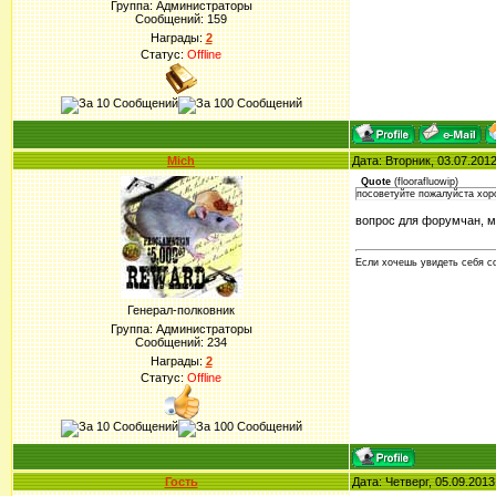
Группа: Администраторы
Сообщений:
159
Награды:
2
Статус:
Offline
Mich
Дата: Вторник, 03.07.201
Quote
(
floorafluowip
)
посоветуйте пожалуйста хор
вопрос для форумчан, м
Если хочешь увидеть себя со
Генерал-полковник
Группа: Администраторы
Сообщений:
234
Награды:
2
Статус:
Offline
Гость
Дата: Четверг, 05.09.201