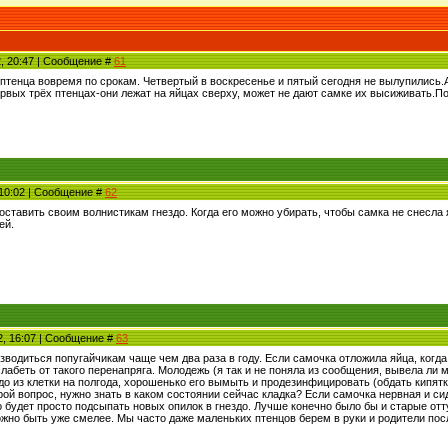
2, 20:47 | Сообщение #
61
птенца вовремя по срокам. Четвертый в воскресенье и пятый сегодня не вылупились.А
ервых трёх птенцах-они лежат на яйцах сверху, может не дают самке их высиживать.П
 10:02 | Сообщение #
62
ставить своим волнистикам гнездо. Когда его можно убирать, чтобы самка не снесла я
ей.
2, 16:07 | Сообщение #
63
водиться попугайчикам чаще чем два раза в году. Если самочка отложила яйца, когда 
лабеть от такого перенапряга. Молодежь (я так и не поняла из сообщения, вывела ли 
до из клетки на полгода, хорошенько его вымыть и продезинфицировать (обдать кипятк
рой вопрос, нужно знать в каком состоянии сейчас кладка? Если самочка нервная и сиди
будет просто подсыпать новых опилок в гнездо. Лучше конечно было бы и старые отту
но быть уже смелее. Мы часто даже маленьких птенцов берем в руки и родители после