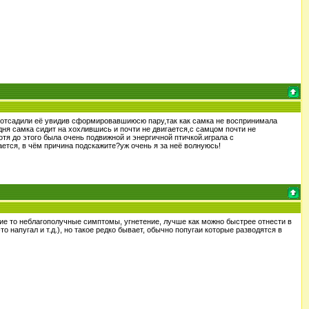
,но отсадили её увидив сформировавшиюсю пару,так как самка не воспринимала
 дня самка сидит на хохлившись и почти не двигается,с самцом почти не
тя до этого была очень подвижной и энергичной птичкой.играла с
ается, в чём причина подскажите?уж очень я за неё волнуюсь!
ие то неблагополучные симптомы, угнетение, лучше как можно быстрее отнести в
о напугал и т.д.), но такое редко бывает, обычно попугаи которые разводятся в