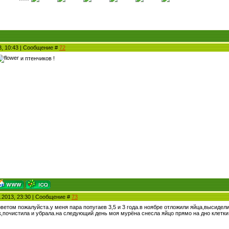
3, 10:43 | Сообщение #
72
и птенчиков !
.2013, 23:30 | Сообщение #
73
ветом пожалуйста.у меня пара попугаев 3,5 и 3 года.в ноябре отложили яйца,высидел
к,почистила и убрала.на следующий день моя мурёна снесла яйцо прямо на дно клетки