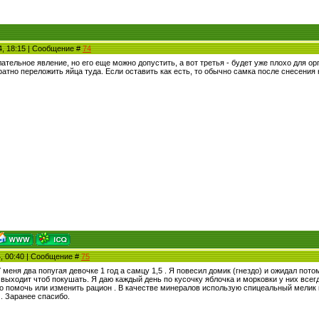
4, 18:15 | Сообщение #
74
ательное явление, но его еще можно допустить, а вот третья - будет уже плохо для ор
ратно переложить яйца туда. Если оставить как есть, то обычно самка после снесения 
4, 00:40 | Сообщение #
75
 меня два попугая девочке 1 год а самцу 1,5 . Я повесил домик (гнездо) и ожидал по
 выходит чтоб покушать. Я даю каждый день по кусочку яблочка и морковки у них всег
то помочь или изменить рацион . В качестве минералов использую спицеальный мелик и
. Заранее спасибо.