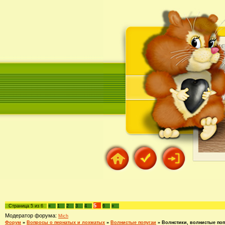
5
Страница
5
из
6
«
1
2
3
4
6
»
Модератор форума:
Mich
Форум
»
Вопросы о пернатых и лохматых
»
Волнистые попугаи
»
Волнстики, волнистые попу