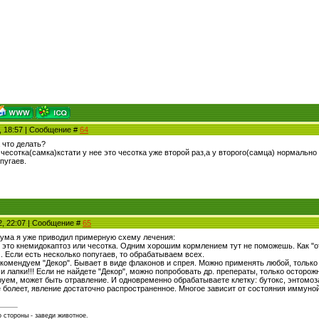
2, 18:57 | Сообщение #
64
 что делать?
 чесотка(самка)кстати у нее это чесотка уже второй раз,а у второго(самца) нормальн
пугаев.
2, 22:07 | Сообщение #
65
ума я уже приводил примерную схему лечения:
 это кнемидокаптоз или чесотка. Одним хорошим кормлением тут не поможешь. Как "отн
). Если есть несколько попугаев, то обрабатываем всех.
екомендуем "Декор". Бывает в виде флаконов и спрея. Можно применять любой, только 
 и лапки!!! Если не найдете "Декор", можно попробовать др. преператы, только осторож
руем, может быть отравление. И одновременно обрабатываете клетку: бутокс, энтомоза
не болеет, явление достаточно распространенное. Многое зависит от состояния иммун
 стороны - заведи животное.