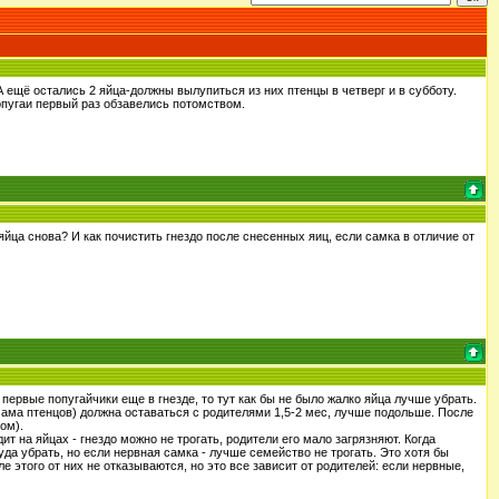
 ещё остались 2 яйца-должны вылупиться из них птенцы в четверг и в субботу.
опугаи первый раз обзавелись потомством.
йца снова? И как почистить гнездо после снесенных яиц, если самка в отличие от
первые попугайчики еще в гнезде, то тут как бы не было жалко яйца лучше убрать.
мама птенцов) должна оставаться с родителями 1,5-2 мес, лучше подольше. После
ом).
т на яйцах - гнездо можно не трогать, родители его мало загрязняют. Когда
да убрать, но если нервная самка - лучше семейство не трогать. Это хотя бы
 этого от них не отказываются, но это все зависит от родителей: если нервные,