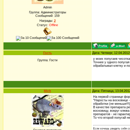
Admin
Группа: Администраторы
Сообщений:
159
Награды:
2
Статус:
Offline
Гость
Дата: Четверг, 12.04.201
у моих попугаев чесотка
Группа: Гости
Точнее у одного попугая
обрабатывал клетку и по
Mich
Дата: Пятница, 13.04.201
На первой странице фор
"Наросты на восковице -
обработки (не меньше!!!
В качестве препарата р
восковицу, вокруг клюва
препаратов - не гаранти
То что второй попугай 
Если хочешь увидеть себя со