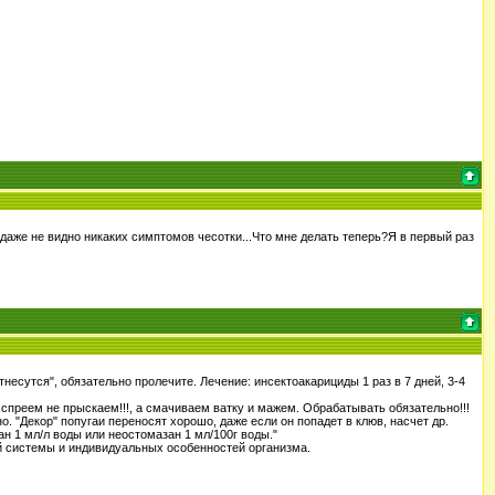
о даже не видно никаких симптомов чесотки...Что мне делать теперь?Я в первый раз
есутся", обязательно пролечите. Лечение: инсектоакарициды 1 раз в 7 дней, 3-4
спреем не прыскаем!!!, а смачиваем ватку и мажем. Обрабатывать обязательно!!!
но. "Декор" попугаи переносят хорошо, даже если он попадет в клюв, насчет др.
н 1 мл/л воды или неостомазан 1 мл/100г воды."
ой системы и индивидуальных особенностей организма.