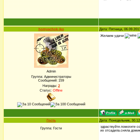
homyachok-iko
Дата: Пятница, 06.09.201
Желаем удачи
Admin
Группа: Администраторы
Сообщений:
159
Награды:
2
Статус:
Offline
Гость
Дата: Понедельник, 30.12
здраствуйте.помогите со
Группа: Гости
их отсадила.сняла доми