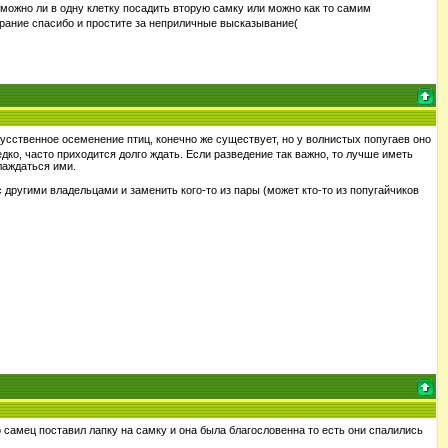
 можно ли в одну клетку посадить вторую самку или можно как то самим
зарание спасибо и простите за неприличные высказывание(
усственное осеменение птиц, конечно же существует, но у волнистых попугаев оно
ко, часто приходится долго ждать. Если разведение так важно, то лучше иметь
слаждаться ими.
с другими владельцами и заменить кого-то из пары (может кто-то из попугайчиков
о самец поставил лапку на самку и она была благословенна то есть они спалились