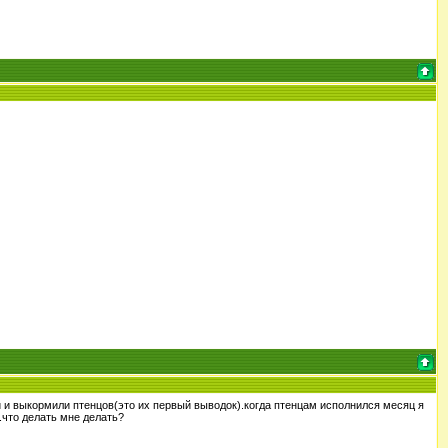
и и выкормили птенцов(это их первый выводок).когда птенцам исполнился месяц я
.что делать мне делать?