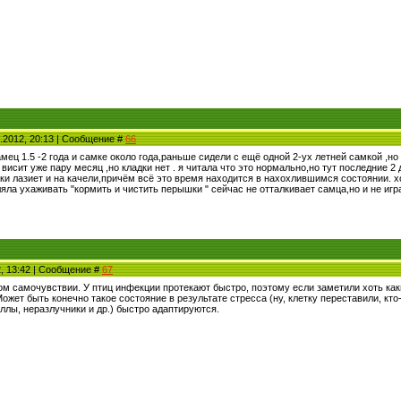
.2012, 20:13 | Сообщение #
66
амец 1.5 -2 года и самке около года,раньше сидели с ещё одной 2-ух летней самкой 
висит уже пару месяц ,но кладки нет . я читала что это нормально,но тут последние 2
ки лазиет и на качели,причём всё это время находится в нахохлившимся состоянии. хо
ла ухаживать "кормить и чистить перышки " сейчас не отталкивает самца,но и не игр
2, 13:42 | Сообщение #
67
ом самочувствии. У птиц инфекции протекают быстро, поэтому если заметили хоть как
ожет быть конечно такое состояние в результате стресса (ну, клетку переставили, кто-т
ллы, неразлучники и др.) быстро адаптируются.