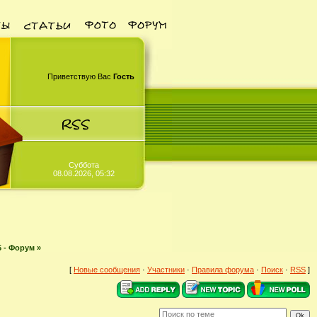
Приветствую Вас
Гость
Суббота
08.08.2026, 05:32
5 - Форум »
[
Новые сообщения
·
Участники
·
Правила форума
·
Поиск
·
RSS
]