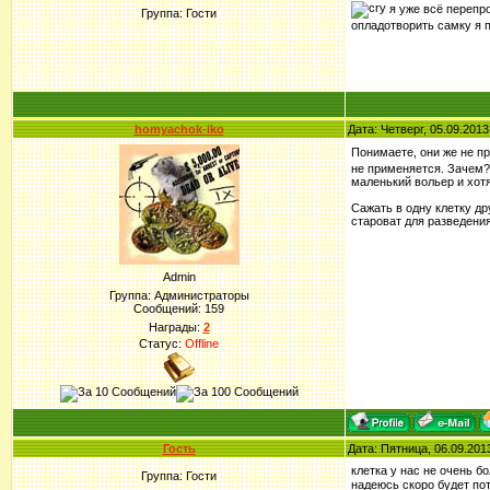
я уже всё перепро
Группа: Гости
опладотворить самку я п
homyachok-iko
Дата: Четверг, 05.09.201
Понимаете, они же не п
не применяется. Зачем? 
маленький вольер и хотя
Сажать в одну клетку др
староват для разведения
Admin
Группа: Администраторы
Сообщений:
159
Награды:
2
Статус:
Offline
Гость
Дата: Пятница, 06.09.201
клетка у нас не очень б
Группа: Гости
надеюсь скоро будет по