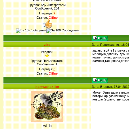
Генерал-полковник
Группа: Администраторы
Сообщений:
234
Награды:
2
Статус:
Offline
zizo
Дата: Понедельник, 16.04
здравствуйте ! у меня с
Рядовой
молодую девочку. домик 
играет,только до кормуш
Группа: Пользователи
самцом,танцевала,позоля
Сообщений:
1
Награды:
0
Статус:
Offline
homyachok-iko
Дата: Вторник, 17.04.201
Может быть дело в плох
ветеринарную клинику. М
неволе (волнистые, коре
Admin