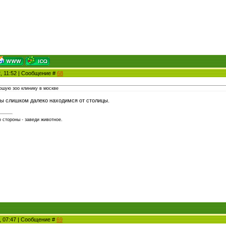
2, 11:52 | Сообщение #
68
ошую зоо клинику в москве
ы слишком далеко находимся от столицы.
 стороны - заведи животное.
3, 07:47 | Сообщение #
69