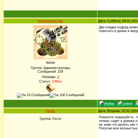
homyachok-iko
Дата: Суббота, 04.01.201
Две кладки подряд нежел
повесить в домик и акку
Admin
Группа: Администраторы
Сообщений:
159
Награды:
2
Статус:
Offline
Гость
Дата: Вторник, 07.01.201
Помогите пожалуйста . У
Группа: Гости
теперь сидит в домике и
не знаю что делять как-
Попугаи мои волныстые 