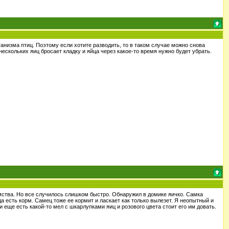
ганизма птиц. Поэтому если хотите разводить, то в таком случае можно снова
нескольких яиц бросает кладку и яйца через какое-то время нужно будет убрать.
томства. Но все случилось слишком быстро. Обнаружил в домике яичко. Самка
да есть корм. Самец тоже ее кормит и ласкает как только вылезет. Я неопытный и
 еще есть какой-то мел с шкарлупками яиц и розового цвета стоит его им довать.