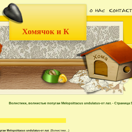
Хомячок и К
Волнстики, волнистые попугаи Melopsittacus undulatus-от лат. - Страница 
гаи Melopsittacus undulatus-от лат.
(Волнистики...)