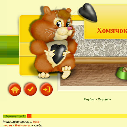
Хомячок
Клубы. - Форум »
1
Страница
1
из
1
Модератор форума:
aturai
Форум
»
Любимчики
»
Клубы.