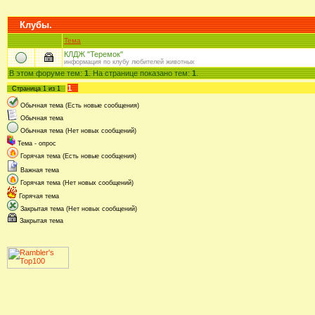
Клубы.
Тема
КЛДЖ "Теремок"
информация по клубу любителей животных
В этом форуме тем:
1
. На странице показано тем:
1
.
1
Страница
1
из
1
Обычная тема (Есть новые сообщения)
Обычная тема
Обычная тема (Нет новых сообщений)
Тема - опрос
Горячая тема (Есть новые сообщения)
Важная тема
Горячая тема (Нет новых сообщений)
Горячая тема
Закрытая тема (Нет новых сообщений)
Закрытая тема