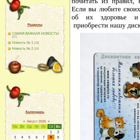
почитать из правил,
Если вы любите своих
об их здоровье и 
приобрести нашу диск
Разделы
САМАЯ ВАЖНАЯ НОВОСТЬ!
[57]
Новость № 1
[28]
Новость № 2
[29]
Календарь
«
Август 2026
»
Пн
Вт
Ср
Чт
Пт
Сб
Вс
1
2
3
4
5
6
7
8
9