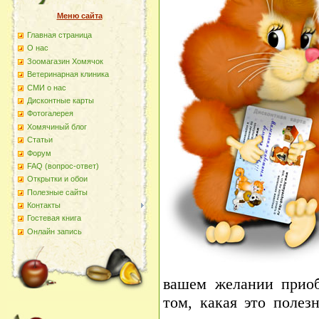
Меню сайта
Главная страница
О наc
Зоомагазин Хомячок
Ветеринарная клиника
СМИ о нас
Дисконтные карты
Фотогалерея
Хомячиный блог
Статьи
Форум
FAQ (вопрос-ответ)
Открытки и обои
Полезные сайты
Контакты
Гостевая книга
Онлайн запись
вашем желании приоб
том, какая это полез