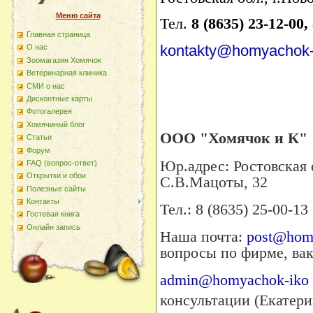
Меню сайта
Тел.
8 (8635) 23-12-00,
Главная страница
kontakty@homyachok-
О наc
Зоомагазин Хомячок
Ветеринарная клиника
СМИ о нас
Дисконтные карты
Фотогалерея
Хомячиный блог
ООО "Хомячок и К"
Статьи
Форум
Юр.адрес: Ростовская о
FAQ (вопрос-ответ)
Открытки и обои
С.В.Мацоты, 32
Полезные сайты
Контакты
Тел.: 8 (8635) 25-00-13
Гостевая книга
Онлайн запись
Наша почта:
post@homy
вопросы по фирме, ва
admin@homyachok-iko
консультации (Екатери