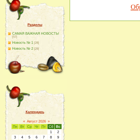
Об
Разделы
САМАЯ ВАЖНАЯ НОВОСТЬ!
[57]
Новость № 1
[28]
Новость № 2
[29]
Календарь
«
Август 2026
»
Пн
Вт
Ср
Чт
Пт
Сб
Вс
1
2
3
4
5
6
7
8
9