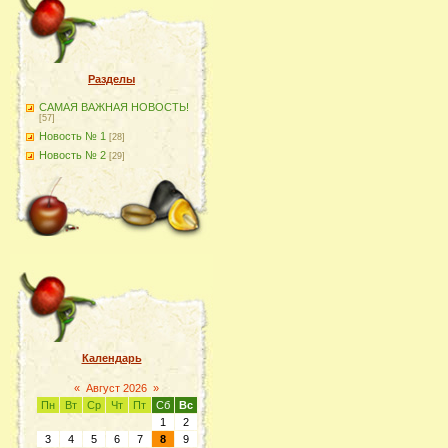
Разделы
САМАЯ ВАЖНАЯ НОВОСТЬ!
[57]
Новость № 1
[28]
Новость № 2
[29]
Календарь
«
Август 2026
»
Пн
Вт
Ср
Чт
Пт
Сб
Вс
1
2
3
4
5
6
7
8
9