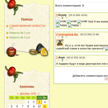
Всего комментариев
:
3
3
Krysty
(23.12.2011 14:01)
0
Разделы
Ура! А мы выиг
!
САМАЯ ВАЖНАЯ НОВОСТЬ!
[57]
Новость № 1
[28]
2
homyachok-iko
(19.12.2011 21:44)
0
Новость № 2
[29]
Ну-у-у, если мы будем разглашать
сирийский хомяк в качестве презента?
1
Asya
(18.12.2011 18:11)
0
А подарки будут в виде джунгарских или
Добавлять комментарии могу
[
Р
Календарь
«
Декабрь 2011
»
Пн
Вт
Ср
Чт
Пт
Сб
Вс
1
2
3
4
5
6
7
8
9
10
11