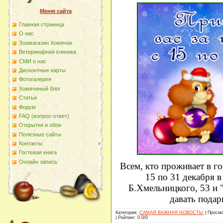
Меню сайта
Главная страница
О наc
Зоомагазин Хомячок
Ветеринарная клиника
СМИ о нас
Дисконтные карты
Фотогалерея
Хомячиный блог
Статьи
Форум
FAQ (вопрос-ответ)
Открытки и обои
Полезные сайты
Контакты
Гостевая книга
Онлайн запись
Всем, кто проживает в г
15 по 31 декабря в
Б.Хмельницкого, 53 и 
давать подар
Категория
:
САМАЯ ВАЖНАЯ НОВОСТЬ!
|
Просмо
|
Рейтинг
:
0.0
/
0