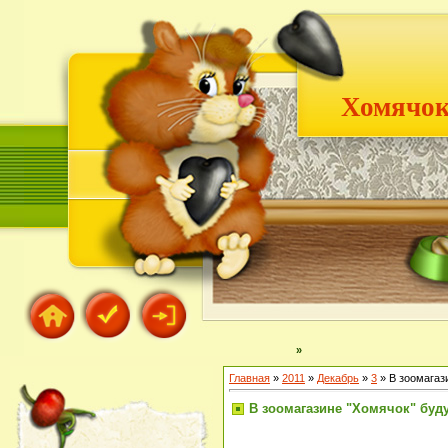
Хомячок
»
Главная
»
2011
»
Декабрь
»
3
» В зоомагаз
В зоомагазине "Хомячок" буду