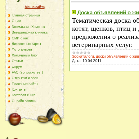
Меню сайта
Доска объявлений о ж
Главная страница
Тематическая доска о
О наc
котят, щенков, птиц 
Зоомагазин Хомячок
Ветеринарная клиника
предложения о реализ
СМИ о нас
ветеринарных услуг.
Дисконтные карты
Фотогалерея
Хомячиный блог
Зоокаталоги, доски объявлений о жи
Дата:
10.04.2011
Статьи
Форум
FAQ (вопрос-ответ)
Открытки и обои
Полезные сайты
Контакты
Гостевая книга
Онлайн запись