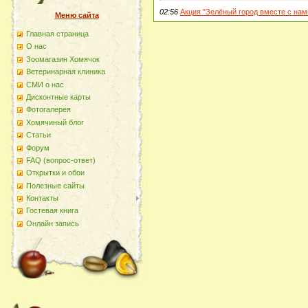
02:56
Акция "Зелёный город вместе с нам
Меню сайта
Главная страница
О наc
Зоомагазин Хомячок
Ветеринарная клиника
СМИ о нас
Дисконтные карты
Фотогалерея
Хомячиный блог
Статьи
Форум
FAQ (вопрос-ответ)
Открытки и обои
Полезные сайты
Контакты
Гостевая книга
Онлайн запись