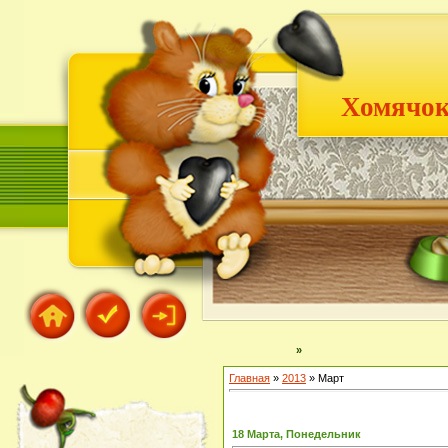
Хомячок
»
Главная
»
2013
»
Март
18 Марта, Понедельник