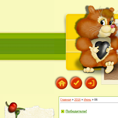
Главная
»
2016
»
Июнь
»
06
Победители!