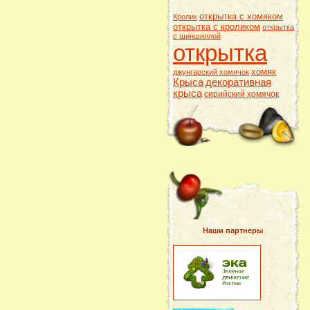
открытка с хомяком
Кролик
открытка с кроликом
открытка
с шиншиллой
открытка
хомяк
джунгарский хомячок
Крыса
декоративная
крыса
сирийский хомячок
Наши партнеры