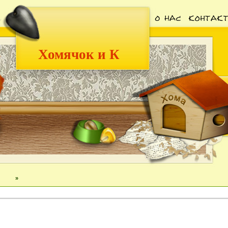
Хомячок и К
»