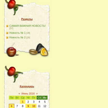
Разделы
САМАЯ ВАЖНАЯ НОВОСТЬ!
[57]
Новость № 1
[28]
Новость № 2
[29]
Календарь
«
Июнь 2016
»
Пн
Вт
Ср
Чт
Пт
Сб
Вс
1
2
3
4
5
6
7
8
9
10
11
12