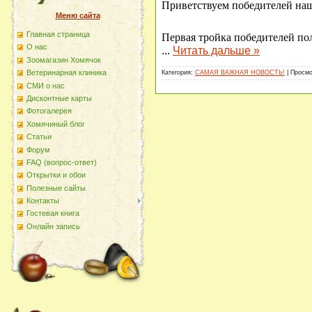
Приветствуем победителей наш
Меню сайта
Первая тройка победителей по
Главная страница
О наc
...
Читать дальше »
Зоомагазин Хомячок
Ветеринарная клиника
Категория:
САМАЯ ВАЖНАЯ НОВОСТЬ!
| Просмо
СМИ о нас
Дисконтные карты
Фотогалерея
Хомячиный блог
Статьи
Форум
FAQ (вопрос-ответ)
Открытки и обои
Полезные сайты
Контакты
Гостевая книга
Онлайн запись