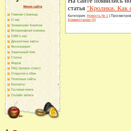
На сайте появились н
статья
"Кролики. Как 
Меню сайта
Главная страница
Категория:
Новость № 1
| Просмотров:
Комментарии (0)
О наc
Зоомагазин Хомячок
Ветеринарная клиника
СМИ о нас
Дисконтные карты
Фотогалерея
Хомячиный блог
Статьи
Форум
FAQ (вопрос-ответ)
Открытки и обои
Полезные сайты
Контакты
Гостевая книга
Онлайн запись