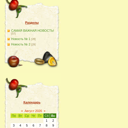
Разделы
САМАЯ ВАЖНАЯ НОВОСТЬ!
[57]
Новость № 1
[28]
Новость № 2
[29]
Календарь
«
Август 2026
»
Пн
Вт
Ср
Чт
Пт
Сб
Вс
1
2
3
4
5
6
7
8
9