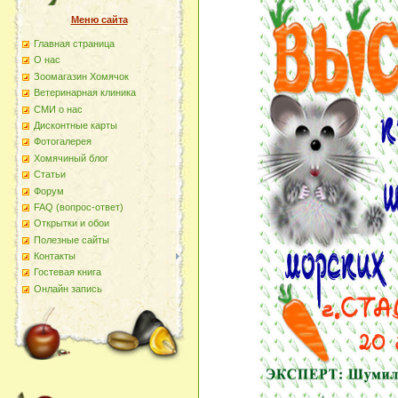
Меню сайта
Главная страница
О наc
Зоомагазин Хомячок
Ветеринарная клиника
СМИ о нас
Дисконтные карты
Фотогалерея
Хомячиный блог
Статьи
Форум
FAQ (вопрос-ответ)
Открытки и обои
Полезные сайты
Контакты
Гостевая книга
Онлайн запись