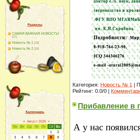
Разделы
САМАЯ ВАЖНАЯ НОВОСТЬ!
[57]
Новость № 1
[28]
Новость № 2
[29]
Категория:
Новость № 1
| 
Рейтинг: 0.0/0 |
Комментари
Прибавление в 
Календарь
«
Август 2026
»
А у нас появилс
Пн
Вт
Ср
Чт
Пт
Сб
Вс
1
2
3
4
5
6
7
8
9