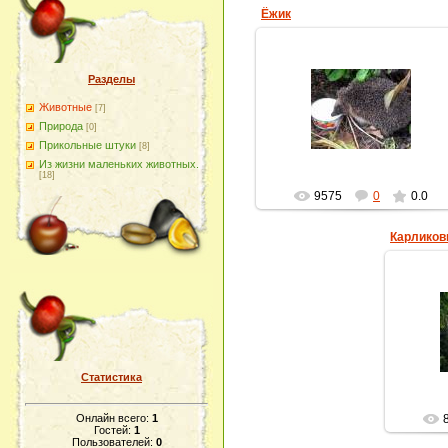
Ёжик
Разделы
09.04.2013
Животные
[7]
Ёжик пьёт молоко
Природа
[0]
homyachok-iko
Прикольные штуки
[8]
Из жизни маленьких животных.
[18]
9575
0
0.0
Карликов
Карлик
Статистика
Онлайн всего:
1
Гостей:
1
Пользователей:
0