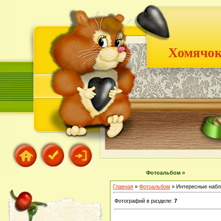
Хомячок
Фотоальбом »
Главная
»
Фотоальбом
» Интересные наб
Фотографий в разделе
:
7