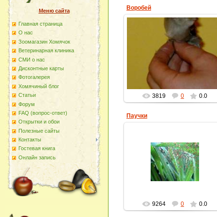
Воробей
Меню сайта
Главная страница
О наc
02.12.2015
Зоомагазин Хомячок
Воробьи желторотики часто
Ветеринарная клиника
зелетают к нам через
СМИ о нас
вентиляционную трубу.
Дисконтные карты
homyachok-iko
Фотогалерея
Хомячиный блог
Статьи
3819
0
0.0
Форум
FAQ (вопрос-ответ)
Паучки
Открытки и обои
Полезные сайты
Контакты
Гостевая книга
09.04.2013
Онлайн запись
Будущая защита нашего урожая
homyachok-iko
9264
0
0.0