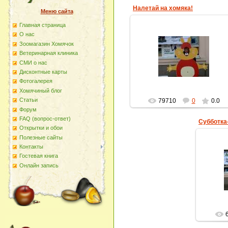
Налетай на хомяка!
Меню сайта
Главная страница
О наc
02.10.2013
Зоомагазин Хомячок
Весёлая фотография "в хомячке
Ветеринарная клиника
- каждую последнюю субботу
СМИ о нас
месяца.
Дисконтные карты
homyachok-iko
Фотогалерея
Хомячиный блог
Статьи
79710
0
0.0
Форум
FAQ (вопрос-ответ)
Субботка
Открытки и обои
Полезные сайты
Контакты
Гостевая книга
Кажду
Онлайн запись
месяц
возле
отво