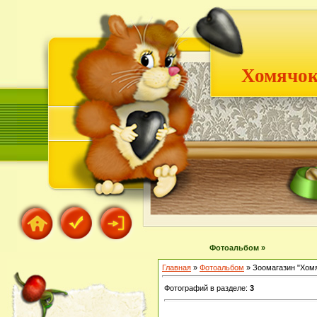
Хомячок
Фотоальбом »
Главная
»
Фотоальбом
» Зоомагазин "Хом
Фотографий в разделе
:
3