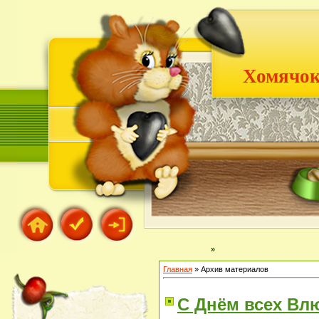
Хомячок
»
Главная
»
Архив материалов
С Днём всех Вл