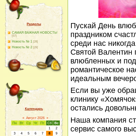
Пускай День влюб
Разделы
праздником счаст
САМАЯ ВАЖНАЯ НОВОСТЬ!
[57]
среди нас никогда
Новость № 1
[28]
Новость № 2
[29]
Святой Валентин 
влюбленных и по
романтическое на
идеальным вечер
Если вы уже обра
клинику «Хомячок
остались довольн
Календарь
Наша компания ст
«
Август 2026
»
Пн
Вт
Ср
Чт
Пт
Сб
Вс
сервис самого выс
1
2
3
4
5
6
7
8
9