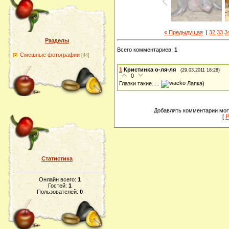
« Предыдущая
|
32
33
3
Разделы
Всего комментариев
:
1
Смешные фотографии
[44]
1
Кристинка о-ля-ля
(29.03.2011 18:28)
0
Глазки такие.....
Лапка)
Добавлять комментарии могу
[
Р
Статистика
Онлайн всего:
1
Гостей:
1
Пользователей:
0