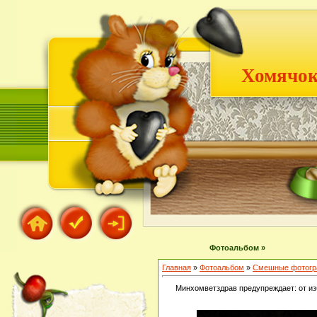
Хомячок
Фотоальбом »
Главная
»
Фотоальбом
»
Смешные фотогр
Минхомветздрав предупреждает: от из