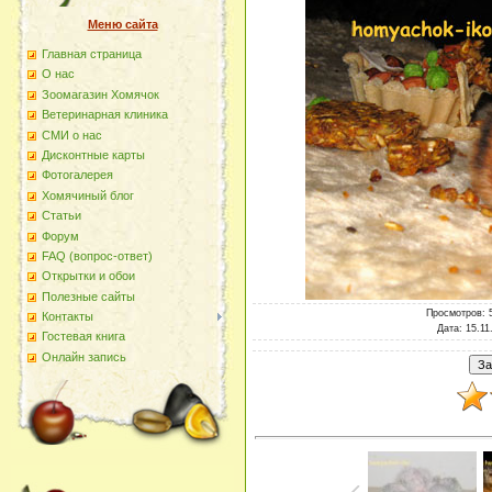
Меню сайта
Главная страница
О наc
Зоомагазин Хомячок
Ветеринарная клиника
СМИ о нас
Дисконтные карты
Фотогалерея
Хомячиный блог
Статьи
Форум
FAQ (вопрос-ответ)
Открытки и обои
Полезные сайты
Просмотров
: 
Контакты
Дата
: 15.11
Гостевая книга
Онлайн запись