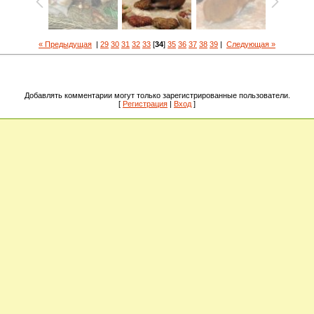
« Предыдущая
|
29
30
31
32
33
[
34
]
35
36
37
38
39
|
Следующая »
Добавлять комментарии могут только зарегистрированные пользователи.
[
Регистрация
|
Вход
]