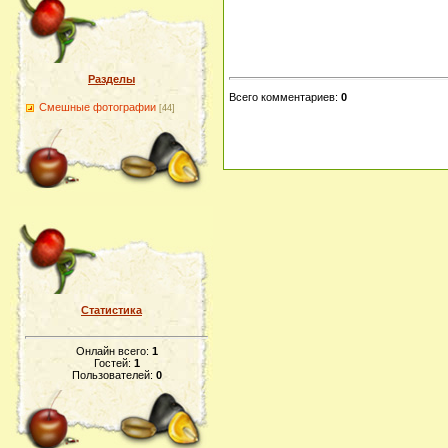
Разделы
Всего комментариев
:
0
Смешные фотографии
[44]
Статистика
Онлайн всего:
1
Гостей:
1
Пользователей:
0