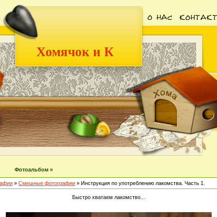
Хомячок и К
Фотоальбом »
афии
»
Смешные фотографии
» Инструкция по употреблению лакомства. Часть 1.
Быстро хватаем лакомство...