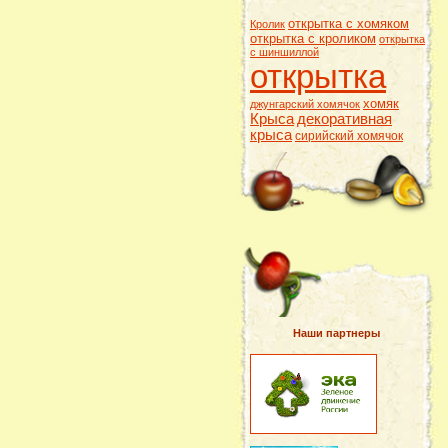
открытка с хомяком
Кролик
открытка с кроликом
открытка
с шиншиллой
открытка
хомяк
джунгарский хомячок
Крыса
декоративная
крыса
сирийский хомячок
Наши партнеры