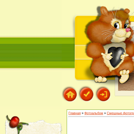
Главная
»
Фотоальбом
»
Смешные фотогр