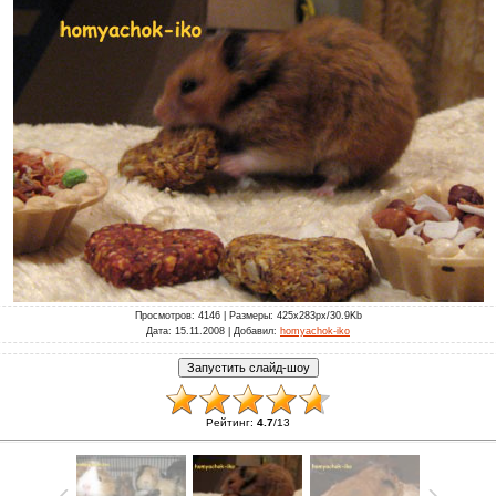
Просмотров
: 4146 |
Размеры
: 425x283px/30.9Kb
Дата
: 15.11.2008 |
Добавил
:
homyachok-iko
Рейтинг
:
4.7
/
13