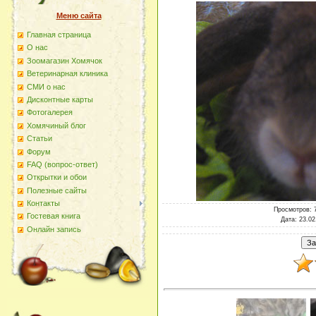
Меню сайта
Главная страница
О наc
Зоомагазин Хомячок
Ветеринарная клиника
СМИ о нас
Дисконтные карты
Фотогалерея
Хомячиный блог
Статьи
Форум
FAQ (вопрос-ответ)
Открытки и обои
Полезные сайты
Контакты
Просмотров
: 
Гостевая книга
Дата
: 23.02
Онлайн запись