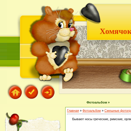
Хомячок
Фотоальбом »
Главная
»
Фотоальбом
»
Смешные фотогр
Бывают носы греческие, римские, орлин