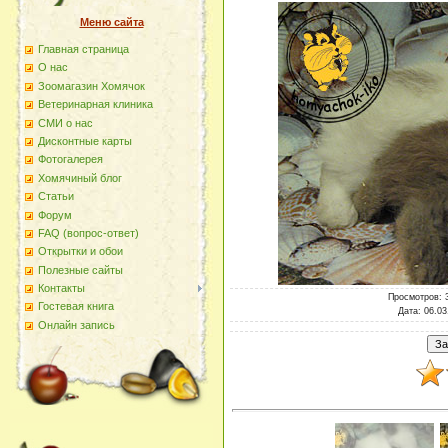
Меню сайта
Главная страница
О наc
Зоомагазин Хомячок
Ветеринарная клиника
СМИ о нас
Дисконтные карты
Фотогалерея
Хомячиный блог
Статьи
Форум
FAQ (вопрос-ответ)
Открытки и обои
Полезные сайты
Контакты
Просмотров
: 
Гостевая книга
Дата
: 06.03
Онлайн запись