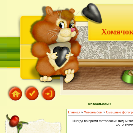
Хомячок
Фотоальбом »
Главная
»
Фотоальбом
»
Смешные фотогр
Иногда во время фотосессии видны тол
фотогеничн