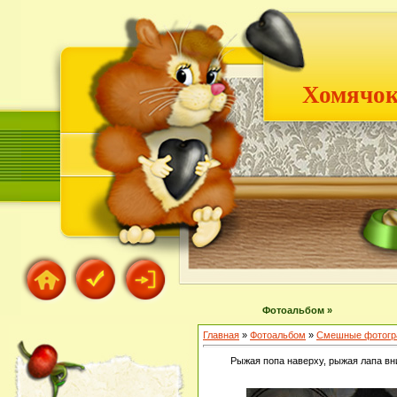
Хомячок
Фотоальбом »
Главная
»
Фотоальбом
»
Смешные фотогр
Рыжая попа наверху, рыжая лапа вни