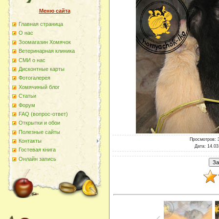
Меню сайта
Главная страница
О наc
Зоомагазин Хомячок
Ветеринарная клиника
СМИ о нас
Дисконтные карты
Фотогалерея
Хомячиный блог
Статьи
Форум
FAQ (вопрос-ответ)
Открытки и обои
Полезные сайты
Просмотров
: 
Контакты
Дата
: 14.03
Гостевая книга
Онлайн запись