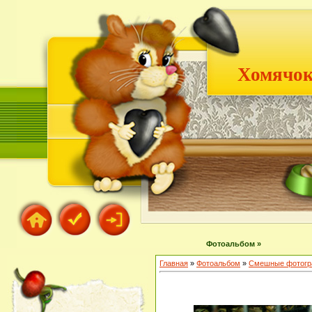
Хомячок
Фотоальбом »
Главная
»
Фотоальбом
»
Смешные фотогр