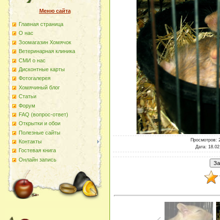
Меню сайта
Главная страница
О наc
Зоомагазин Хомячок
Ветеринарная клиника
СМИ о нас
Дисконтные карты
Фотогалерея
Хомячиный блог
Статьи
Форум
FAQ (вопрос-ответ)
Открытки и обои
Полезные сайты
Просмотров
: 
Контакты
Дата
: 18.02
Гостевая книга
Онлайн запись