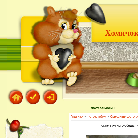
Хомячок
Фотоальбом »
Главная
»
Фотоальбом
»
Смешные фотогр
После вкусного обеда, п