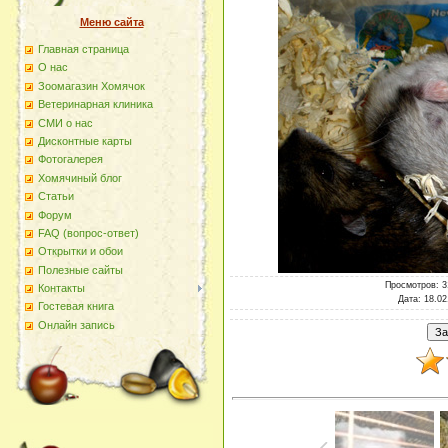
Меню сайта
Главная страница
О наc
Зоомагазин Хомячок
Ветеринарная клиника
СМИ о нас
Дисконтные карты
Фотогалерея
Хомячиный блог
Статьи
Форум
FAQ (вопрос-ответ)
Открытки и обои
Полезные сайты
Просмотров
: 
Контакты
Дата
: 18.02
Гостевая книга
Онлайн запись