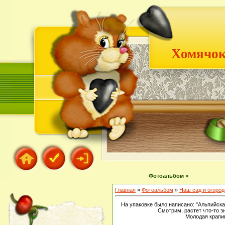
Хомячок
Фотоальбом »
Главная
»
Фотоальбом
»
Наш сад и огород
На упаковке было написано: "Альпийск
Смотрим, растет что-то з
Молодая крапив