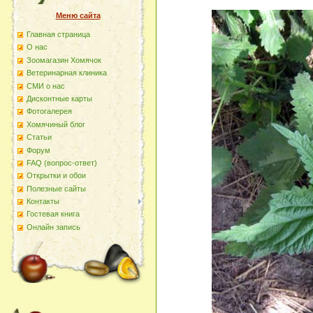
Меню сайта
Главная страница
О наc
Зоомагазин Хомячок
Ветеринарная клиника
СМИ о нас
Дисконтные карты
Фотогалерея
Хомячиный блог
Статьи
Форум
FAQ (вопрос-ответ)
Открытки и обои
Полезные сайты
Контакты
Гостевая книга
Онлайн запись