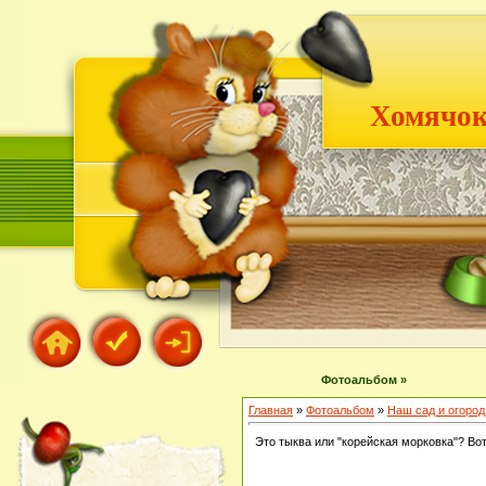
Хомячок
Фотоальбом »
Главная
»
Фотоальбом
»
Наш сад и огород
Это тыква или "корейская морковка"? Во