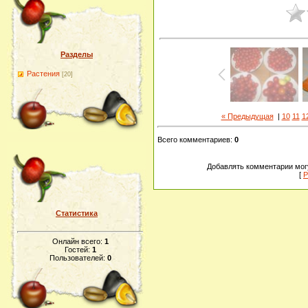
Разделы
Растения
[20]
« Предыдущая
|
10
11
1
Всего комментариев
:
0
Добавлять комментарии могу
[
Р
Статистика
Онлайн всего:
1
Гостей:
1
Пользователей:
0