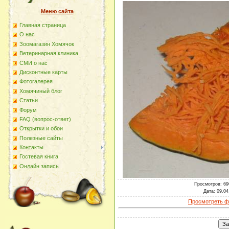
Меню сайта
Главная страница
О наc
Зоомагазин Хомячок
Ветеринарная клиника
СМИ о нас
Дисконтные карты
Фотогалерея
Хомячиный блог
Статьи
Форум
FAQ (вопрос-ответ)
Открытки и обои
Полезные сайты
Контакты
Гостевая книга
Онлайн запись
Просмотров
: 69
Дата
: 09.04
Просмотреть ф