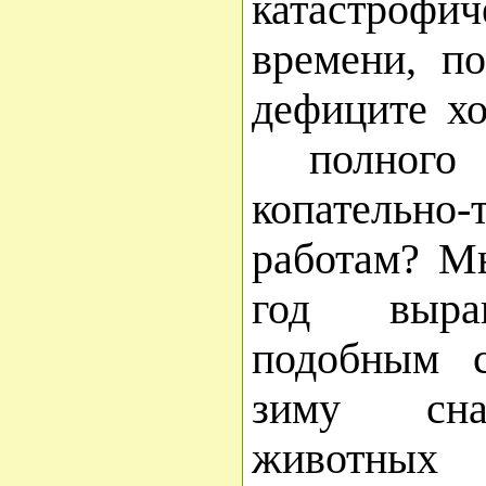
катастрофи
времени, по
дефиците х
полного 
копательно-
работам? М
год выра
подобным 
зиму сн
животн