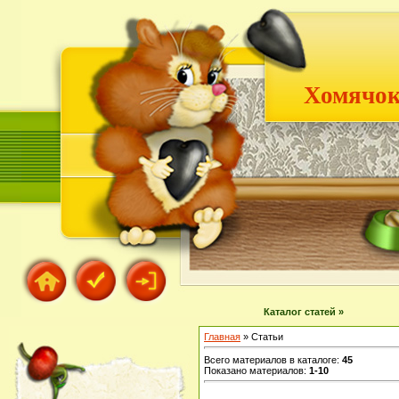
Хомячок
Каталог статей »
Главная
»
Статьи
Всего материалов в каталоге
:
45
Показано материалов
:
1-10