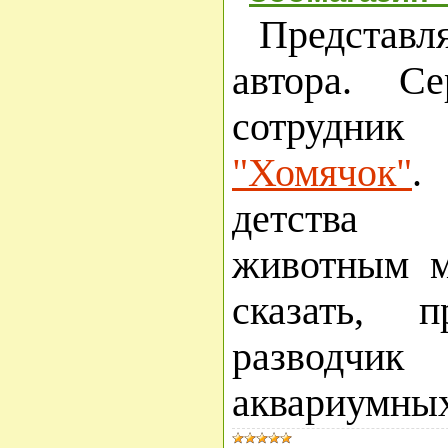
Представ
автора. С
сотрудни
"Хомячок"
.
детства 
животным 
сказать, п
разводчи
аквариумных