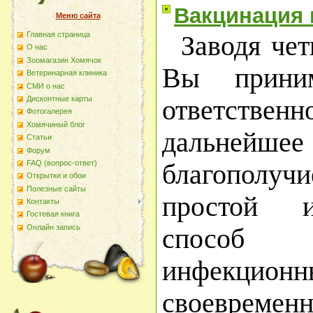
Вакцинация 
Меню сайта
Главная страница
Заводя чет
О наc
Зоомагазин Хомячок
Вы прини
Ветеринарная клиника
СМИ о нас
Дисконтные карты
ответстве
Фотогалерея
Хомячиный блог
дальнейш
Статьи
Форум
FAQ (вопрос-ответ)
благополу
Открытки и обои
Полезные сайты
простой 
Контакты
Гостевая книга
Онлайн запись
способ 
инфекционн
своевремен