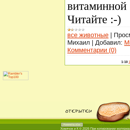
витаминно
Читайте :-)
все животные
|
Прос
Михаил
|
Добавил:
M
Комментарии (0)
1-10
1
Хомячок и К © 2026
При копировании материал