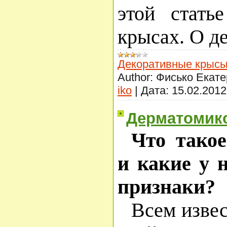
этой стать
крысах. О д
Декоративные крыс
Author:
Фисько Екате
iko
|
Дата:
15.02.2012
Дерматомико
Что тако
и какие у 
признаки?
Всем извес