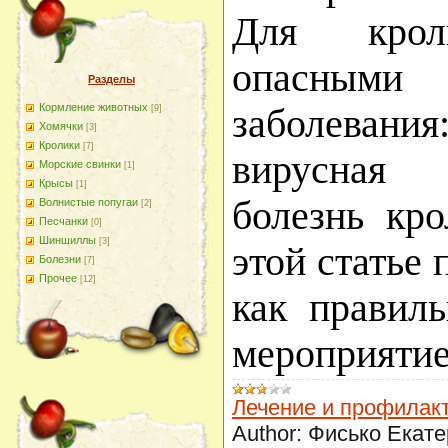
Для крол
опасными
Разделы
Кормление животных
заболевани
[9]
Хомячки
[3]
Кролики
[7]
вирусная г
Морские свинки
[1]
Крысы
[1]
болезнь кр
Волнистые попугаи
[2]
Песчанки
[0]
Шиншиллы
[3]
этой статье 
Болезни
[7]
Прочее
[12]
как правил
мероприятие
Лечение и профилак
Author:
Фисько Екате