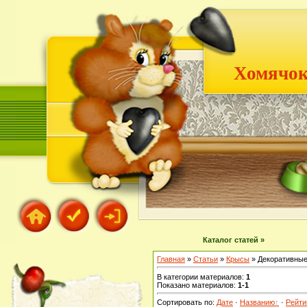
Хомячок
Каталог статей »
Главная
»
Статьи
»
Крысы
» Декоративны
В категории материалов
:
1
Показано материалов
:
1-1
Сортировать по
:
Дате
·
Названию
·
Рейти