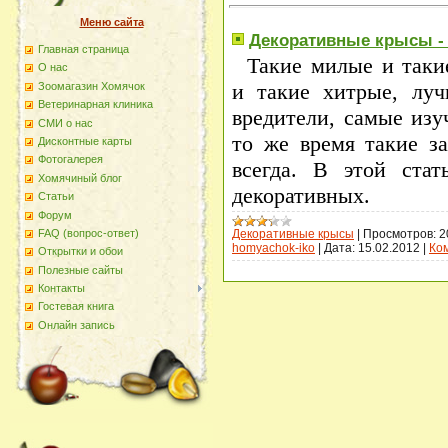
Меню сайта
Декоративные крысы - 
Главная страница
Такие милые и таки
О наc
и такие хитрые, луч
Зоомагазин Хомячок
Ветеринарная клиника
вредители, самые изу
СМИ о нас
то же время такие 
Дисконтные карты
Фотогалерея
всегда. В этой ста
Хомячиный блог
декоративных.
Статьи
Форум
Декоративные крысы
|
Просмотров:
2
FAQ (вопрос-ответ)
homyachok-iko
|
Дата:
15.02.2012
|
Ко
Открытки и обои
Полезные сайты
Контакты
Гостевая книга
Онлайн запись