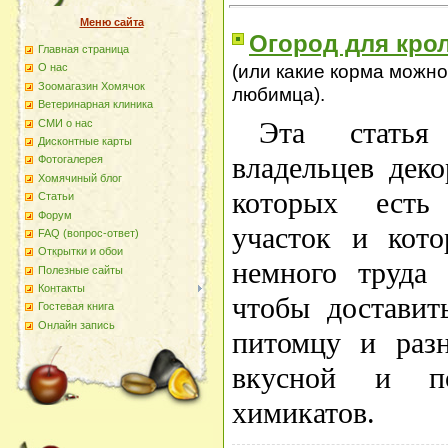
Меню сайта
Огород для крол
Главная страница
(или какие корма можн
О наc
Зоомагазин Хомячок
любимца).
Ветеринарная клиника
Эта статья
СМИ о нас
Дисконтные карты
владельцев дек
Фотогалерея
Хомячиный блог
которых есть
Статьи
Форум
участок и кото
FAQ (вопрос-ответ)
Открытки и обои
немного труда 
Полезные сайты
Контакты
чтобы доставит
Гостевая книга
Онлайн запись
питомцу и разн
вкусной и п
химикатов.