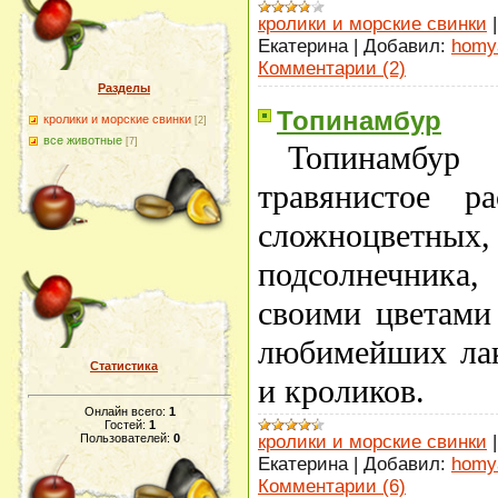
кролики и морские свинки
Екатерина
|
Добавил:
homy
Комментарии (2)
Разделы
Топинамбур
кролики и морские свинки
[2]
все животные
[7]
Топинамбу
травянистое р
сложноцветных,
подсолнечника,
своими цветами
любимейших лак
Статистика
и кроликов.
Онлайн всего:
1
Гостей:
1
кролики и морские свинки
Пользователей:
0
Екатерина
|
Добавил:
homy
Комментарии (6)