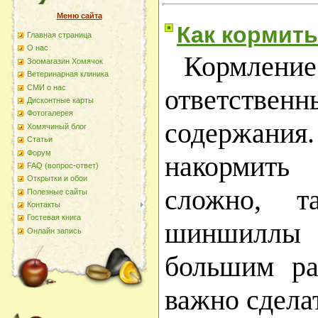
Меню сайта
Как кормит
Главная страница
О наc
Кормлени
Зоомагазин Хомячок
Ветеринарная клиника
СМИ о нас
ответств
Дисконтные карты
Фотогалерея
содержа
Хомячиный блог
Статьи
Форум
накормить 
FAQ (вопрос-ответ)
Открытки и обои
сложно, т
Полезные сайты
Контакты
Гостевая книга
шиншилл
Онлайн запись
большим ра
важно сделат