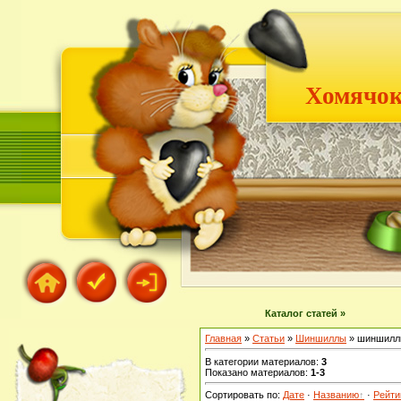
Хомячок
Каталог статей »
Главная
»
Статьи
»
Шиншиллы
» шиншил
В категории материалов
:
3
Показано материалов
:
1-3
Сортировать по
:
Дате
·
Названию
·
Рейти