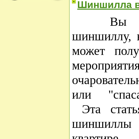
Шиншилла в
Вы реши
шиншиллу, н
может полу
мероприяти
очаровател
или "спаса
Эта стать
шиншиллы
квартире.