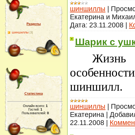
шиншиллы
|
Просмо
Екатерина и Михаи
Дата:
23.11.2008
|
К
Разделы
шиншиллы
[3]
Шарик с уш
Жизнь
особенно
шиншилл.
Статистика
шиншиллы
|
Просмо
Онлайн всего:
1
Гостей:
1
Екатерина
|
Добави
Пользователей:
0
22.11.2008
|
Коммен