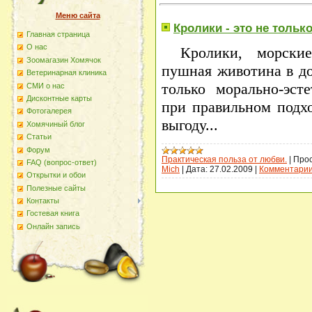
Меню сайта
Кролики - это не тольк
Главная страница
О наc
Кролики, морски
Зоомагазин Хомячок
пушная животина в д
Ветеринарная клиника
только морально-эсте
СМИ о нас
Дисконтные карты
при правильном подх
Фотогалерея
выгоду...
Хомячиный блог
Статьи
Форум
Практическая польза от любви.
|
Прос
FAQ (вопрос-ответ)
Mich
|
Дата:
27.02.2009
|
Комментарии
Открытки и обои
Полезные сайты
Контакты
Гостевая книга
Онлайн запись