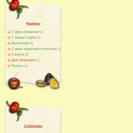
Разделы
С Днем рождения!
[4]
С Новым Годом!
[9]
Валентинки
[8]
С днем защитника отечества!
[1]
8 марта!
[5]
День Морковки!
[1]
Разное
[20]
Статистика