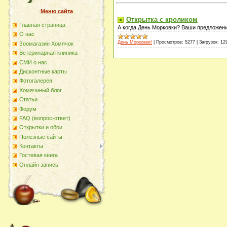
Меню сайта
Открытка с кроликом
Главная страница
А когда День Морковки? Ваши предложен
О наc
День Морковки!
|
Просмотров:
5277
|
Загрузок:
12
Зоомагазин Хомячок
Ветеринарная клиника
СМИ о нас
Дисконтные карты
Фотогалерея
Хомячиный блог
Статьи
Форум
FAQ (вопрос-ответ)
Открытки и обои
Полезные сайты
Контакты
Гостевая книга
Онлайн запись