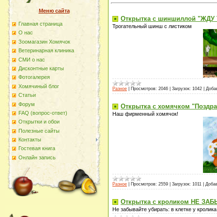
Меню сайта
Открытка с шиншиллой "ЖДУ 
Главная страница
Трогательный шинш с листиком
О наc
Зоомагазин Хомячок
Ветеринарная клиника
СМИ о нас
Дисконтные карты
Фотогалерея
Хомячиный блог
Разное
|
Просмотров:
2046
|
Загрузок:
1042
|
Доба
Статьи
Форум
Открытка с хомячком "Поздр
FAQ (вопрос-ответ)
Наш фирменный хомячок!
Открытки и обои
Полезные сайты
Контакты
Гостевая книга
Онлайн запись
Разное
|
Просмотров:
2559
|
Загрузок:
1011
|
Доба
Открытка с кроликом НЕ ЗА
Не забывайте убирать: в клетке у кролика