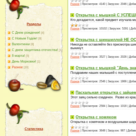
Разное
|
Просмотров:
4140
|
Загрузок:
2046
|
Доба
Открытка с мышкой С УСПЕ
Кто догадается, какой предмет изучала м
Разделы
Разное
|
Просмотров:
10102
|
Загрузок:
5291
|
Доб
С Днем рождения!
[4]
С Новым Годом!
[9]
Открытка с шиншиллой НЕ О
Валентинки
Никогда не оставляйте без присмотра ш
[8]
выкинут.
С днем защитника отечества!
[1]
8 марта!
[5]
Разное
|
Просмотров:
3527
|
Загрузок:
2026
|
Доба
День Морковки!
[1]
Разное
Открытка с мышкой "День зн
[20]
Поздравим наших малышей с поступлени
Разное
|
Просмотров:
2546
|
Загрузок:
1866
|
Доба
Пасхальная открытка с зайце
Этот заяц сильно озадачен. Разве из кр
Разное
|
Просмотров:
2584
|
Загрузок:
1018
|
Доба
Открытка с хомяком
Открытка с хомячком и воздушными шар
Статистика
Разное
|
Просмотров:
3648
|
Загрузок:
987
|
Добав