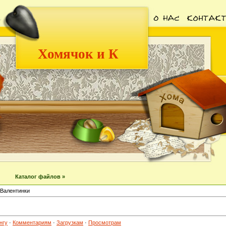
Хомячок и К
Каталог файлов »
Валентинки
нгу
·
Комментариям
·
Загрузкам
·
Просмотрам