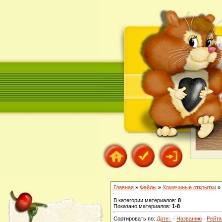
Главная
»
Файлы
»
Хомячиные открытки
» 
В категории материалов
:
8
Показано материалов
:
1-8
Сортировать по
:
Дате
·
Названию
·
Рейти