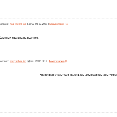
Добавил:
homyachok-iko
|
Дата:
09.02.2010
|
Комментарии (1)
бленных кролика на полянке.
обавил:
homyachok-iko
|
Дата:
09.02.2010
|
Комментарии (0)
Красочная открытка с маленьким джунгарским хомячком.