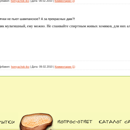
обавил:
homyachok-iko
|
Дата:
09.02.2010
|
Комментарии (3)
мячки не пьют шампанское? А за прекрасных дам?!
мяк мультяшный, ему можно. Не спаивайте спиртным живых хомяков, для них алк
Добавил:
homyachok-iko
|
Дата:
09.02.2010
|
Комментарии (1)