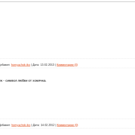
обавил:
homyachok-iko
|
Дата:
13.02.2013
|
Комментарии (0)
к - символ любви от хомячка.
Добавил:
homyachok-iko
|
Дата:
14.02.2012
|
Комментарии (0)