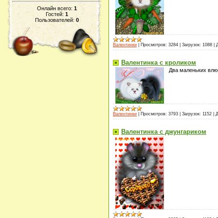
Онлайн всего:
1
Гостей:
1
Пользователей:
0
Валентинки
|
Просмотров:
3284
|
Загрузок:
1088
|
Валентинка с кроликом
Два маленьких влю
Валентинки
|
Просмотров:
3793
|
Загрузок:
1152
|
Д
Валентинка с джунгариком