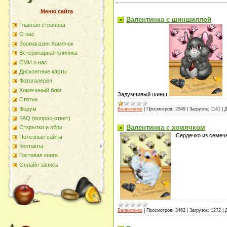
Меню сайта
Валентинка с шиншиллой
Главная страница
О наc
Зоомагазин Хомячок
Ветеринарная клиника
СМИ о нас
Дисконтные карты
Фотогалерея
Хомячиный блог
Задумчивый шинш
Статьи
Форум
Валентинки
|
Просмотров:
2549
|
Загрузок:
1141
|
Д
FAQ (вопрос-ответ)
Валентинка с хомячком
Открытки и обои
Сердечко из семече
Полезные сайты
Контакты
Гостевая книга
Онлайн запись
Валентинки
|
Просмотров:
3462
|
Загрузок:
1272
|