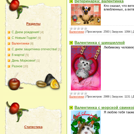
Ветеринарка: валентинка
Кто сказал, что ве
влюбленных, а ветв
Разделы
Валентинки
|
Просмотров:
2593
|
Загрузок:
1094
|
С Днем рождения!
[4]
С Новым Годом!
[9]
Валентинка с шиншиллой
Валентинки
[8]
Любимому человеку
С днем защитника отечества!
[1]
8 марта!
[5]
День Морковки!
[1]
Разное
[20]
Валентинки
|
Просмотров:
2988
|
Загрузок:
1131
|
Д
Валентинка с морской свинко
Я люблю тебя также
Статистика