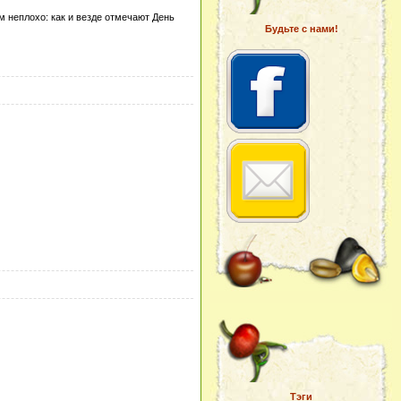
ем неплохо: как и везде отмечают День
Будьте с нами!
Тэги