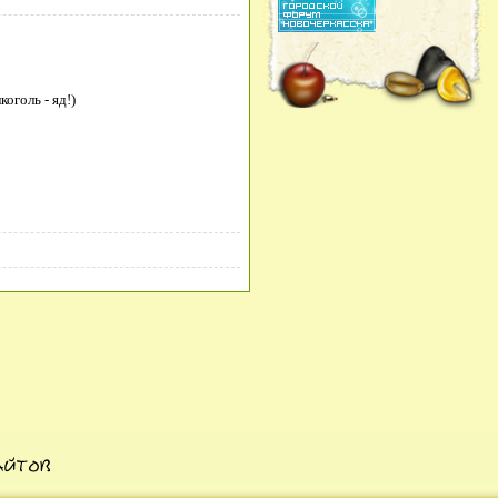
оголь - яд!)