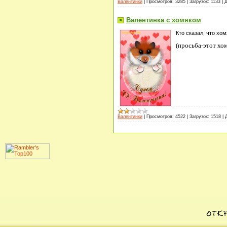
Валентинки
|
Просмотров:
3285
|
Загрузок:
1133
|
Д
Валентинка с хомяком
Кто сказал, что хо
(просьба-этот хо
Валентинки
|
Просмотров:
4522
|
Загрузок:
1518
|