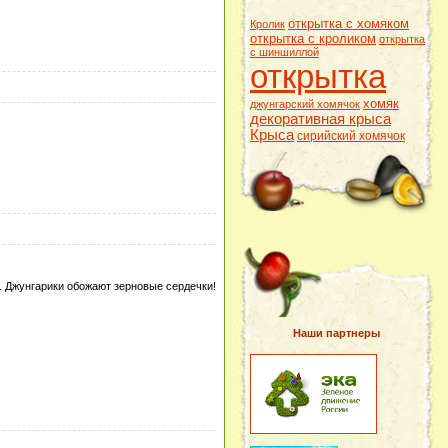
открытка с хомяком
Кролик
открытка с кроликом
открытка
с шиншиллой
открытка
хомяк
джунгарский хомячок
декоративная крыса
Крыса
сирийский хомячок
 Джунгарики обожают зерновые сердечки!
Наши партнеры