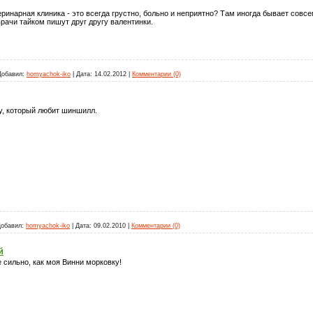
теринарная клиника - это всегда грустно, больно и неприятно? Там иногда бывает совс
рачи тайком пишут друг другу валентинки.
Добавил:
homyachok-iko
|
Дата:
14.02.2012
|
Комментарии (0)
, который любит шиншилл.
обавил:
homyachok-iko
|
Дата:
09.02.2010
|
Комментарии (0)
й
 сильно, как моя Винни морковку!