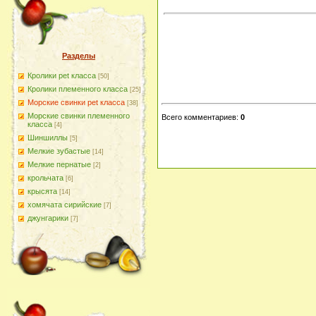
Разделы
Кролики pet класса
[50]
Кролики племенного класса
[25]
Морские свинки pet класса
[38]
Морские свинки племенного
Всего комментариев
:
0
класса
[4]
Шиншиллы
[5]
Мелкие зубастые
[14]
Мелкие пернатые
[2]
крольчата
[6]
крысята
[14]
хомячата сирийские
[7]
джунгарики
[7]