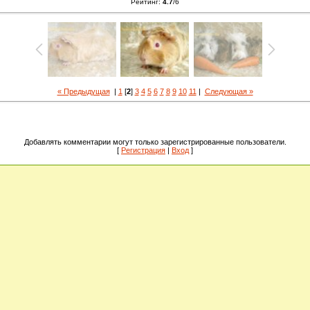
Рейтинг
:
4.7
/
6
« Предыдущая
|
1
[
2
]
3
4
5
6
7
8
9
10
11
|
Следующая »
Добавлять комментарии могут только зарегистрированные пользователи.
[
Регистрация
|
Вход
]