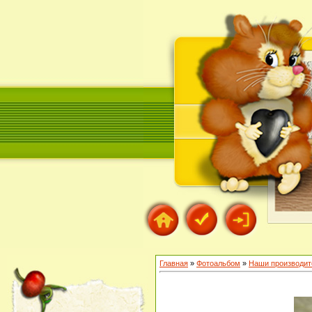
Главная
»
Фотоальбом
»
Наши производит