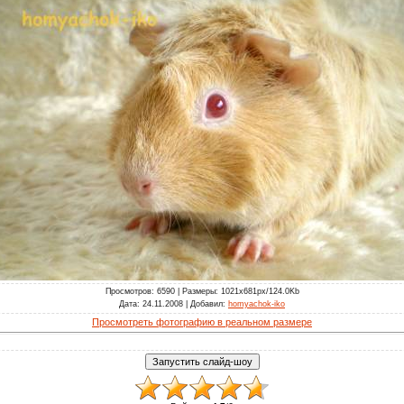
Просмотров
: 6590 |
Размеры
: 1021x681px/124.0Kb
Дата
: 24.11.2008 |
Добавил
:
homyachok-iko
Просмотреть фотографию в реальном размере