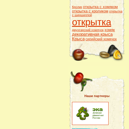
открытка с хомяком
Кролик
открытка с кроликом
открытка
с шиншиллой
открытка
хомяк
джунгарский хомячок
декоративная крыса
Крыса
сирийский хомячок
Наши партнеры