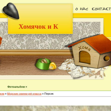
Хомячок и К
Фотоальбом »
ели
»
Морские свинки pet класса
» Персик