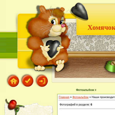
Хомячок
Фотоальбом »
Главная
»
Фотоальбом
» Наши производит
Фотографий в разделе
:
6