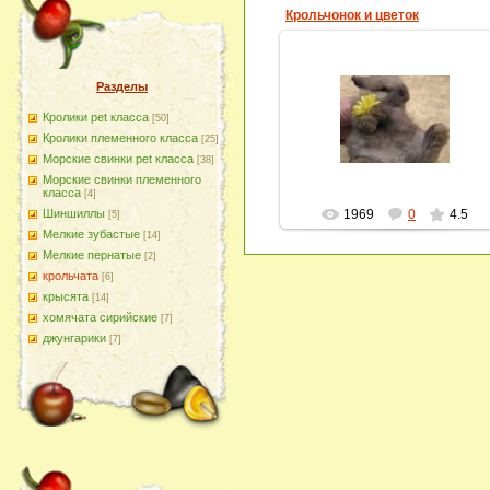
Крольчонок и цветок
Разделы
20.12.2011
Кролики pet класса
[50]
homyachok-iko
Кролики племенного класса
[25]
Морские свинки pet класса
[38]
Морские свинки племенного
класса
[4]
1969
0
4.5
Шиншиллы
[5]
Мелкие зубастые
[14]
Мелкие пернатые
[2]
крольчата
[6]
крысята
[14]
хомячата сирийские
[7]
джунгарики
[7]