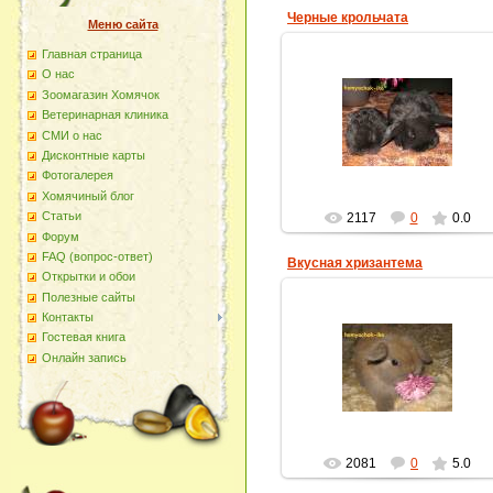
Черные крольчата
Меню сайта
Главная страница
О наc
20.12.2011
Зоомагазин Хомячок
Два малыша одного возраста, н
Ветеринарная клиника
какие разные! Тот, что поменьш
- из помета, где малышей было
СМИ о нас
много.
Дисконтные карты
homyachok-iko
Фотогалерея
Хомячиный блог
Статьи
2117
0
0.0
Форум
FAQ (вопрос-ответ)
Вкусная хризантема
Открытки и обои
Полезные сайты
Контакты
Гостевая книга
20.12.2011
Онлайн запись
homyachok-iko
2081
0
5.0