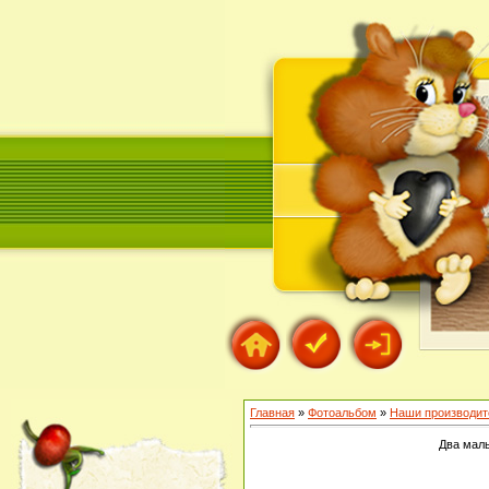
Главная
»
Фотоальбом
»
Наши производит
Два малы