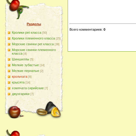
Разделы
Всего комментариев
:
0
Кролики pet класса
[50]
Кролики племенного класса
[25]
Морские свинки pet класса
[38]
Морские свинки племенного
класса
[4]
Шиншиллы
[5]
Мелкие зубастые
[14]
Мелкие пернатые
[2]
крольчата
[6]
крысята
[14]
хомячата сирийские
[7]
джунгарики
[7]