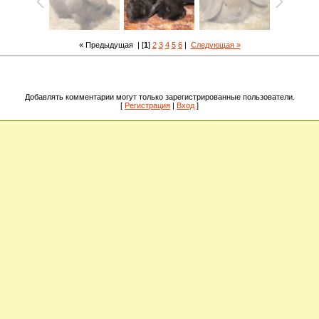
« Предыдущая
| [
1
]
2
3
4
5
6
|
Следующая »
Добавлять комментарии могут только зарегистрированные пользователи.
[
Регистрация
|
Вход
]