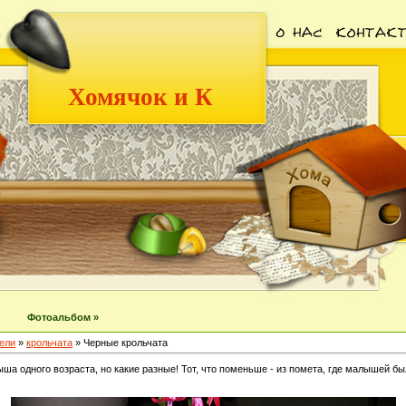
Хомячок и К
Фотоальбом »
ели
»
крольчата
» Черные крольчата
ша одного возраста, но какие разные! Тот, что поменьше - из помета, где малышей бы