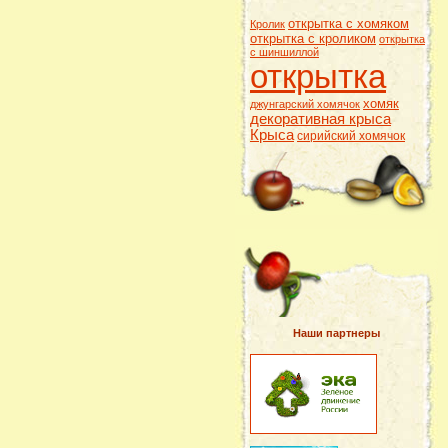
открытка с хомяком
Кролик
открытка с кроликом
открытка
с шиншиллой
открытка
хомяк
джунгарский хомячок
декоративная крыса
Крыса
сирийский хомячок
Наши партнеры