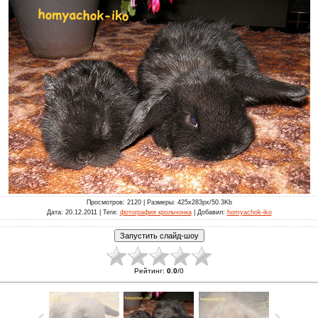
Просмотров
: 2120 |
Размеры
: 425x283px/50.3Kb
Дата
: 20.12.2011 |
Теги
:
фотография крольчонка
|
Добавил
:
homyachok-iko
Рейтинг
:
0.0
/
0