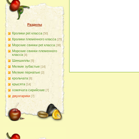
Разделы
Кролики pet класса
[50]
Кролики племенного класса
[25]
Морские свинки pet класса
[38]
Морские свинки племенного
класса
[4]
Шиншиллы
[5]
Мелкие зубастые
[14]
Мелкие пернатые
[2]
крольчата
[6]
крысята
[14]
хомячата сирийские
[7]
джунгарики
[7]