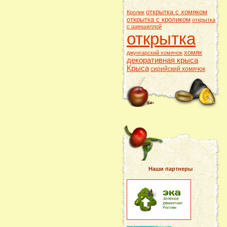
открытка с хомяком
Кролик
открытка с кроликом
открытка
с шиншиллой
открытка
хомяк
джунгарский хомячок
декоративная крыса
Крыса
сирийский хомячок
Наши партнеры