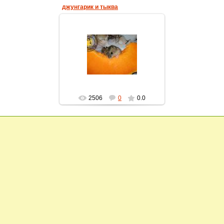
джунгарик и тыква
16.02.2013
homyachok-iko
2506
0
0.0