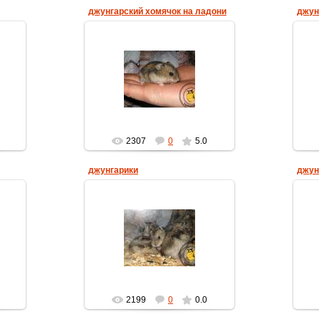
джунгарский хомячок на ладони
джун
16.02.2013
homyachok-iko
2307
0
5.0
джунгарики
джун
16.02.2013
homyachok-iko
2199
0
0.0