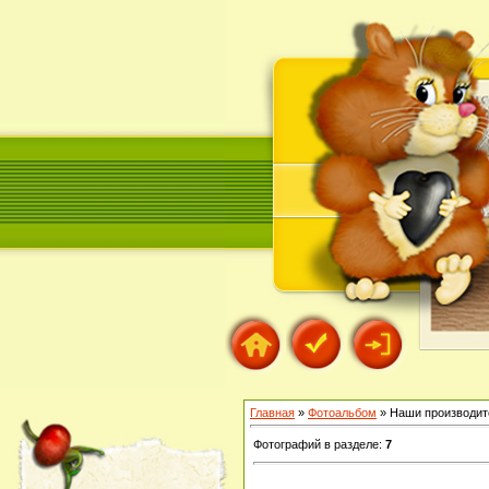
Главная
»
Фотоальбом
» Наши производит
Фотографий в разделе
:
7