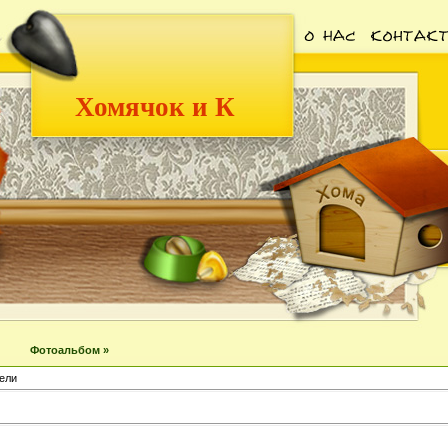
Хомячок и К
Фотоальбом »
ели