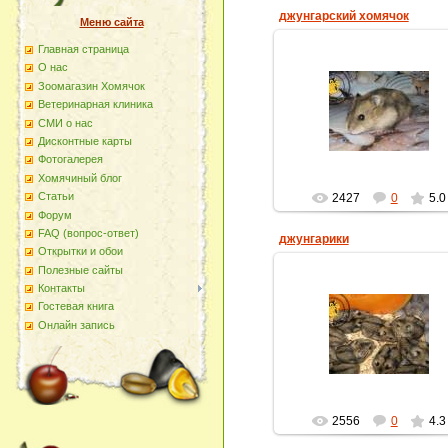
джунгарский хомячок
Меню сайта
Главная страница
О наc
Зоомагазин Хомячок
16.02.2013
Ветеринарная клиника
СМИ о нас
homyachok-iko
Дисконтные карты
Фотогалерея
Хомячиный блог
Статьи
2427
0
5.0
Форум
FAQ (вопрос-ответ)
джунгарики
Открытки и обои
Полезные сайты
Контакты
Гостевая книга
16.02.2013
Онлайн запись
homyachok-iko
2556
0
4.3