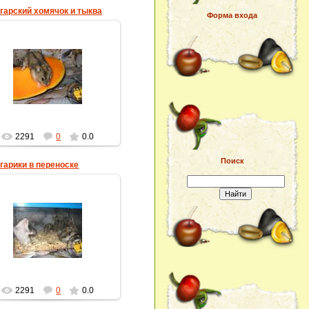
гарский хомячок и тыква
Форма входа
16.02.2013
homyachok-iko
2291
0
0.0
Поиск
гарики в переноске
16.02.2013
homyachok-iko
2291
0
0.0