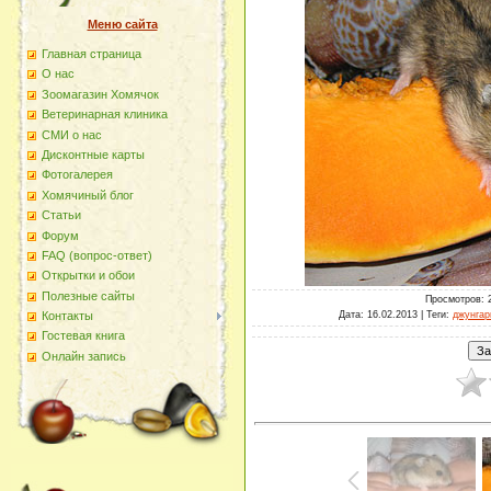
Меню сайта
Главная страница
О наc
Зоомагазин Хомячок
Ветеринарная клиника
СМИ о нас
Дисконтные карты
Фотогалерея
Хомячиный блог
Статьи
Форум
FAQ (вопрос-ответ)
Открытки и обои
Полезные сайты
Просмотров
: 
Дата
: 16.02.2013 |
Теги
:
джунгар
Контакты
Гостевая книга
Онлайн запись