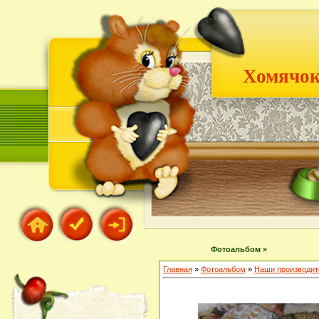
Хомячок
Фотоальбом »
Главная
»
Фотоальбом
»
Наши производит