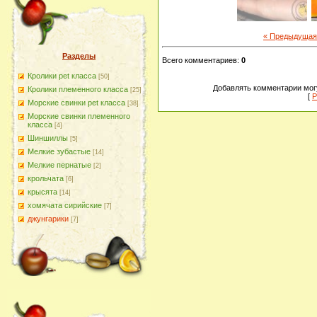
« Предыдущая
Разделы
Всего комментариев
:
0
Кролики pet класса
[50]
Добавлять комментарии могу
Кролики племенного класса
[25]
[
Р
Морские свинки pet класса
[38]
Морские свинки племенного
класса
[4]
Шиншиллы
[5]
Мелкие зубастые
[14]
Мелкие пернатые
[2]
крольчата
[6]
крысята
[14]
хомячата сирийские
[7]
джунгарики
[7]