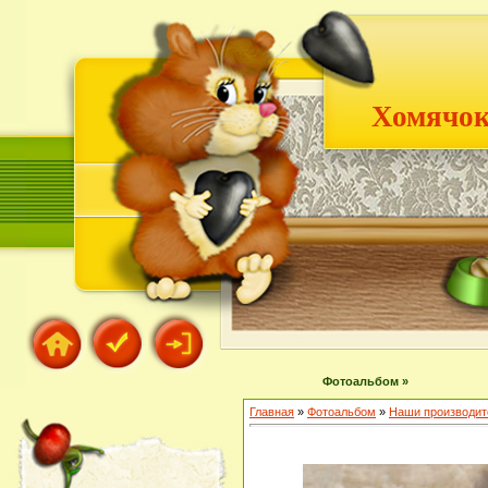
Хомячок
Фотоальбом »
Главная
»
Фотоальбом
»
Наши производит