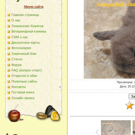
Меню сайта
Главная страница
О наc
Зоомагазин Хомячок
Ветеринарная клиника
СМИ о нас
Дисконтные карты
Фотогалерея
Хомячиный блог
Статьи
Форум
FAQ (вопрос-ответ)
Открытки и обои
Полезные сайты
Просмотров
: 
Дата
: 20.12
Контакты
Гостевая книга
Онлайн запись