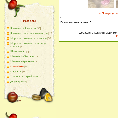
« Предыдуща
Разделы
Всего комментариев
:
0
Кролики pet класса
[50]
Добавлять комментарии могу
Кролики племенного класса
[25]
[
Р
Морские свинки pet класса
[38]
Морские свинки племенного
класса
[4]
Шиншиллы
[5]
Мелкие зубастые
[14]
Мелкие пернатые
[2]
крольчата
[6]
крысята
[14]
хомячата сирийские
[7]
джунгарики
[7]