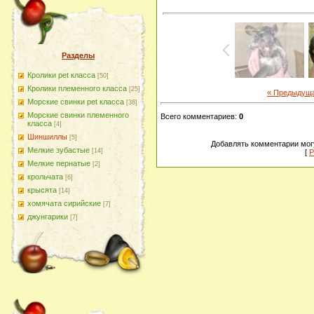
Разделы
Кролики pet класса
[50]
Кролики племенного класса
[25]
« Предыдущ
Морские свинки pet класса
[38]
Морские свинки племенного
Всего комментариев
:
0
класса
[4]
Шиншиллы
[5]
Добавлять комментарии могу
Мелкие зубастые
[14]
[
Р
Мелкие пернатые
[2]
крольчата
[6]
крысята
[14]
хомячата сирийские
[7]
джунгарики
[7]