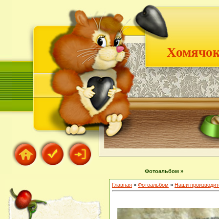
Хомячок
Фотоальбом »
Главная
»
Фотоальбом
»
Наши производит