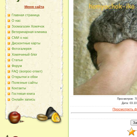
Меню сайта
Главная страница
О наc
Зоомагазин Хомячок
Ветеринарная клиника
СМИ о нас
Дисконтные карты
Фотогалерея
Хомячиный блог
Статьи
Форум
FAQ (вопрос-ответ)
Открытки и обои
Полезные сайты
Контакты
Гостевая книга
Просмотров
: 7
Онлайн запись
Дата
: 03.10
Просмотреть ф