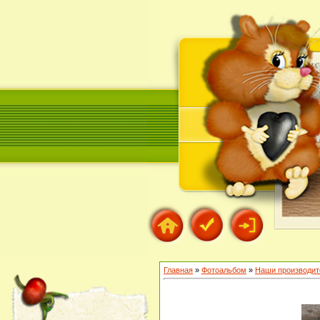
Главная
»
Фотоальбом
»
Наши производит