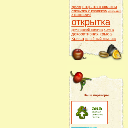
открытка с хомяком
Кролик
открытка с кроликом
открытка
с шиншиллой
открытка
хомяк
джунгарский хомячок
декоративная крыса
Крыса
сирийский хомячок
Наши партнеры