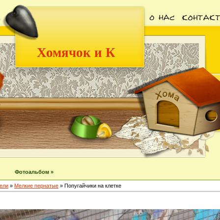
Хомячок и К
Фотоальбом »
ели
»
Мелкие пернатые
» Попугайчики на клетке