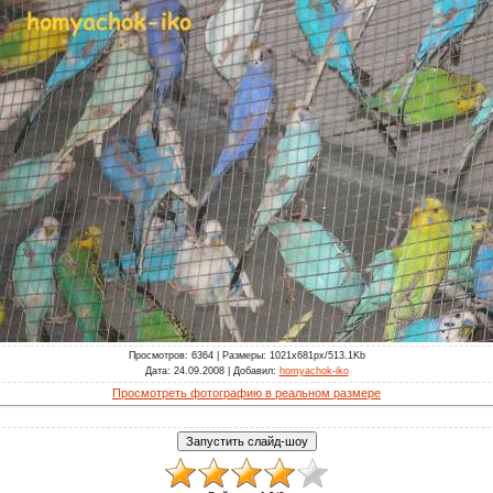
Просмотров
: 6364 |
Размеры
: 1021x681px/513.1Kb
Дата
: 24.09.2008 |
Добавил
:
homyachok-iko
Просмотреть фотографию в реальном размере