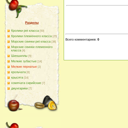
Разделы
Кролики pet класса
[50]
Кролики племенного класса
[25]
Всего комментариев
:
0
Морские свинки pet класса
[38]
Морские свинки племенного
класса
[4]
Шиншиллы
[5]
Мелкие зубастые
[14]
Мелкие пернатые
[2]
крольчата
[6]
крысята
[14]
хомячата сирийские
[7]
джунгарики
[7]