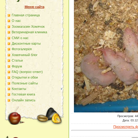
Меню сайта
Главная страница
О наc
Зоомагазин Хомячок
Ветеринарная клиника
СМИ о нас
Дисконтные карты
Фотогалерея
Хомячиный блог
Статьи
Форум
FAQ (вопрос-ответ)
Открытки и обои
Полезные сайты
Контакты
Гостевая книга
Онлайн запись
Просмотров
: 4
Дата
: 03.12
Просмотреть ф