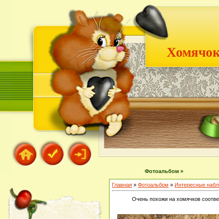
Хомячок
Фотоальбом »
Главная
»
Фотоальбом
»
Интересные наб
Очень похожи на хомячков соотве