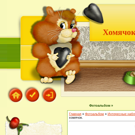
Хомячок
Фотоальбом »
Главная
»
Фотоальбом
»
Интересные наб
хомячок.