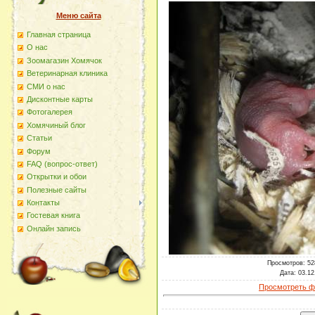
Меню сайта
Главная страница
О наc
Зоомагазин Хомячок
Ветеринарная клиника
СМИ о нас
Дисконтные карты
Фотогалерея
Хомячиный блог
Статьи
Форум
FAQ (вопрос-ответ)
Открытки и обои
Полезные сайты
Контакты
Гостевая книга
Онлайн запись
Просмотров
: 52
Дата
: 03.12
Просмотреть ф