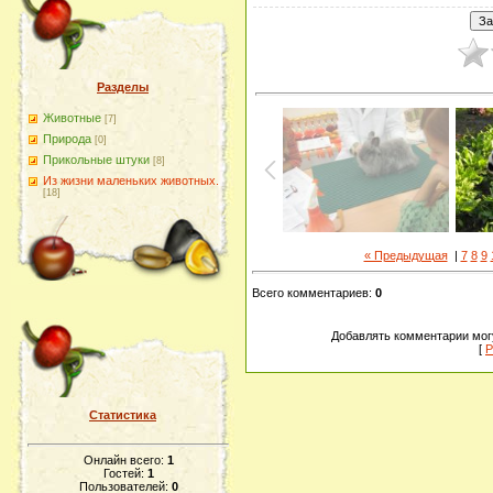
Разделы
Животные
[7]
Природа
[0]
Прикольные штуки
[8]
Из жизни маленьких животных.
[18]
« Предыдущая
|
7
8
9
Всего комментариев
:
0
Добавлять комментарии могу
[
Р
Статистика
Онлайн всего:
1
Гостей:
1
Пользователей:
0