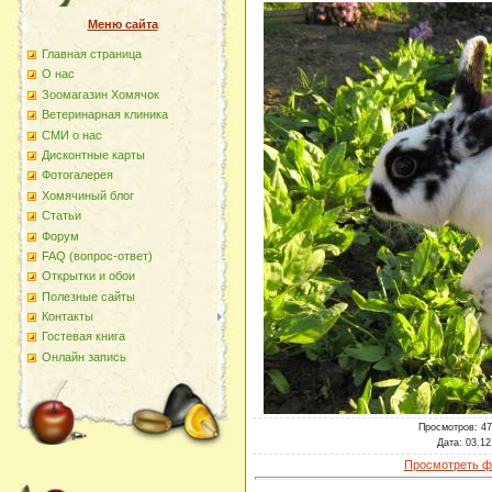
Меню сайта
Главная страница
О наc
Зоомагазин Хомячок
Ветеринарная клиника
СМИ о нас
Дисконтные карты
Фотогалерея
Хомячиный блог
Статьи
Форум
FAQ (вопрос-ответ)
Открытки и обои
Полезные сайты
Контакты
Гостевая книга
Онлайн запись
Просмотров
: 4
Дата
: 03.12
Просмотреть ф